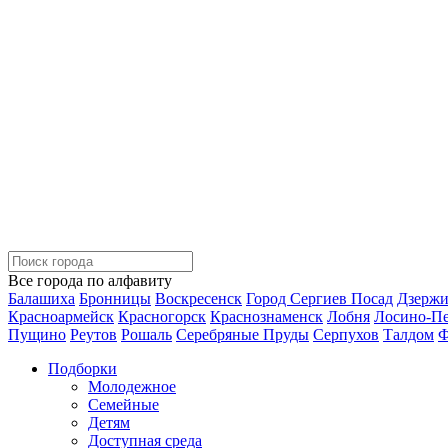
Все города по алфавиту
Балашиха
Бронницы
Воскресенск
Город Сергиев Посад
Дзерж
Красноармейск
Красногорск
Краснознаменск
Лобня
Лосино-П
Пущино
Реутов
Рошаль
Серебряные Пруды
Серпухов
Талдом
Ф
Подборки
Молодежное
Семейные
Детям
Доступная среда