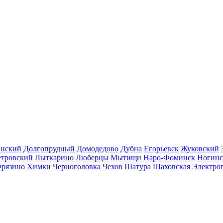
инский
Долгопрудный
Домодедово
Дубна
Егорьевск
Жуковский
етровский
Лыткарино
Люберцы
Мытищи
Наро-Фоминск
Ногинс
рязино
Химки
Черноголовка
Чехов
Шатура
Шаховская
Электро