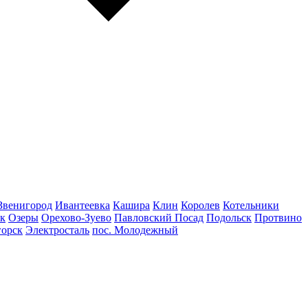
Звенигород
Ивантеевка
Кашира
Клин
Королев
Котельники
к
Озеры
Орехово-Зуево
Павловский Посад
Подольск
Протвино
горск
Электросталь
пос. Молодежный