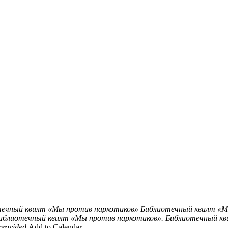
ечный квилт «Мы против наркотиков»
Библиотечный квилт «Мы
библиотечный квилт «Мы против наркотиков». Библиотечный кв
provided
Add to Calendar