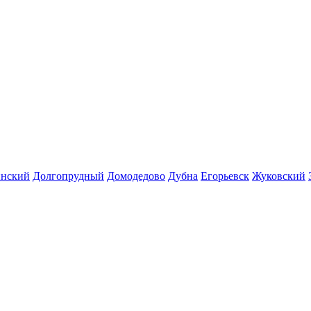
инский
Долгопрудный
Домодедово
Дубна
Егорьевск
Жуковский