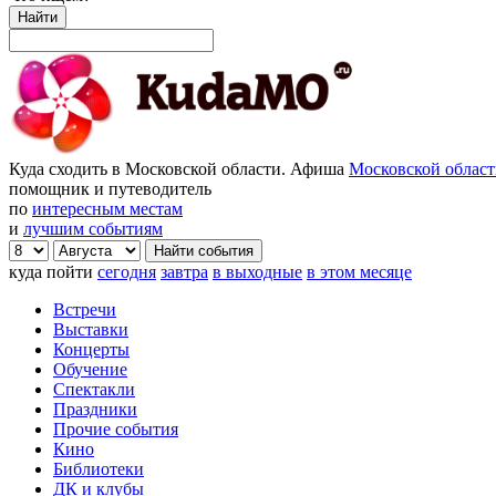
Найти
Куда сходить в Московской области. Афиша
Московской облас
помощник и путеводитель
по
интересным местам
и
лучшим событиям
куда пойти
сегодня
завтра
в выходные
в этом месяце
Встречи
Выставки
Концерты
Обучение
Спектакли
Праздники
Прочие события
Кино
Библиотеки
ДК и клубы