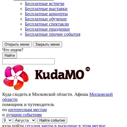
Бесплатные встречи
Бесплатные выставки
Бесплатные концерты
Бесплатные обучение
Бесплатные спектакли
Бесплатные праздники
Бесплатные прочие события
Открыть меню
Закрыть меню
Что ищем?
Найти
Куда сходить в Московской области. Афиша
Московской
области
помощник и путеводитель
по
интересным местам
и
лучшим событиям
куда пойти
сегодня
завтра
в выходные
в этом месяце