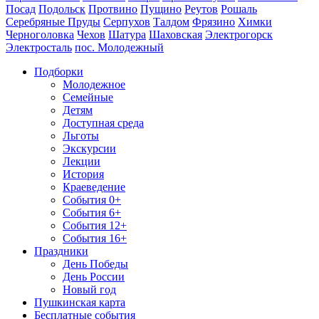
Посад
Подольск
Протвино
Пущино
Реутов
Рошаль
Серебряные Пруды
Серпухов
Талдом
Фрязино
Химки
Черноголовка
Чехов
Шатура
Шаховская
Электрогорск
Электросталь
пос. Молодежный
Подборки
Молодежное
Семейные
Детям
Доступная среда
Льготы
Экскурсии
Лекции
История
Краеведение
События 0+
События 6+
События 12+
События 16+
Праздники
День Победы
День России
Новый год
Пушкинская карта
Бесплатные события