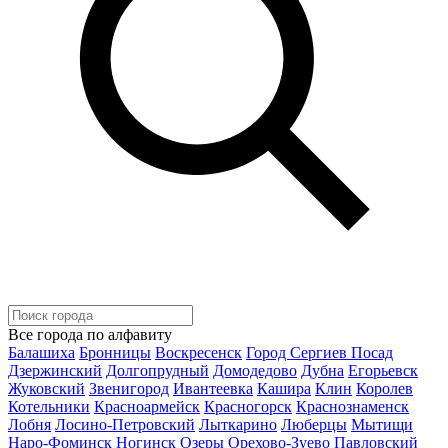
Все города по алфавиту
Балашиха
Бронницы
Воскресенск
Город Сергиев Посад
Дзержинский
Долгопрудный
Домодедово
Дубна
Егорьевск
Жуковский
Звенигород
Ивантеевка
Кашира
Клин
Королев
Котельники
Красноармейск
Красногорск
Краснознаменск
Лобня
Лосино-Петровский
Лыткарино
Люберцы
Мытищи
Наро-Фоминск
Ногинск
Озеры
Орехово-Зуево
Павловский