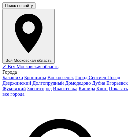
Поиск по сайту
Вся Московская область
✓
Вся Московская область
Города
Балашиха
Бронницы
Воскресенск
Город Сергиев Посад
Дзержинский
Долгопрудный
Домодедово
Дубна
Егорьевск
Жуковский
Звенигород
Ивантеевка
Кашира
Клин
Показать
все города