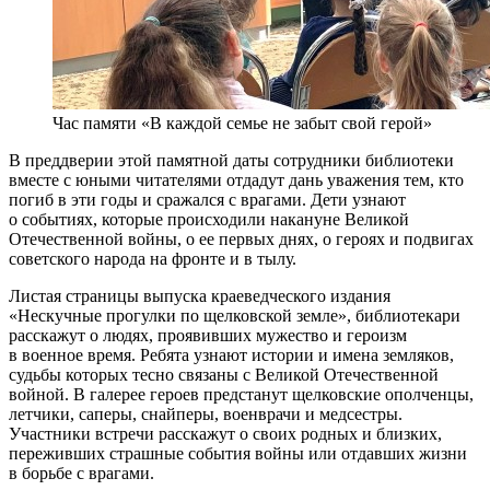
Час памяти «В каждой семье не забыт свой герой»
В преддверии этой памятной даты сотрудники библиотеки
вместе с юными читателями отдадут дань уважения тем, кто
погиб в эти годы и сражался с врагами. Дети узнают
о событиях, которые происходили накануне Великой
Отечественной войны, о ее первых днях, о героях и подвигах
советского народа на фронте и в тылу.
Листая страницы выпуска краеведческого издания
«Нескучные прогулки по щелковской земле», библиотекари
расскажут о людях, проявивших мужество и героизм
в военное время. Ребята узнают истории и имена земляков,
судьбы которых тесно связаны с Великой Отечественной
войной. В галерее героев предстанут щелковские ополченцы,
летчики, саперы, снайперы, военврачи и медсестры.
Участники встречи расскажут о своих родных и близких,
переживших страшные события войны или отдавших жизни
в борьбе с врагами.