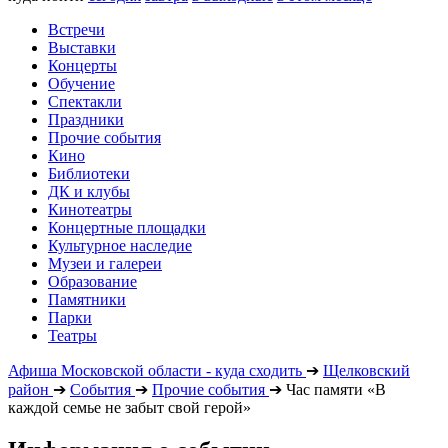
Встречи
Выставки
Концерты
Обучение
Спектакли
Праздники
Прочие события
Кино
Библиотеки
ДК и клубы
Кинотеатры
Концертные площадки
Культурное наследие
Музеи и галереи
Образование
Памятники
Парки
Театры
Афиша Московской области - куда сходить
➔
Щелковский
район
➔
События
➔
Прочие события
➔
Час памяти «В
каждой семье не забыт свой герой»