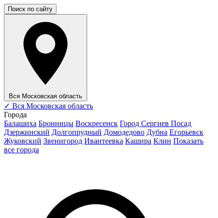
Поиск по сайту
Вся Московская область
✓
Вся Московская область
Города
Балашиха
Бронницы
Воскресенск
Город Сергиев Посад
Дзержинский
Долгопрудный
Домодедово
Дубна
Егорьевск
Жуковский
Звенигород
Ивантеевка
Кашира
Клин
Показать
все города