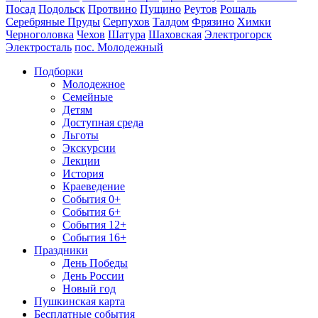
Посад
Подольск
Протвино
Пущино
Реутов
Рошаль
Серебряные Пруды
Серпухов
Талдом
Фрязино
Химки
Черноголовка
Чехов
Шатура
Шаховская
Электрогорск
Электросталь
пос. Молодежный
Подборки
Молодежное
Семейные
Детям
Доступная среда
Льготы
Экскурсии
Лекции
История
Краеведение
События 0+
События 6+
События 12+
События 16+
Праздники
День Победы
День России
Новый год
Пушкинская карта
Бесплатные события