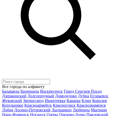
Все города по алфавиту
Балашиха
Бронницы
Воскресенск
Город Сергиев Посад
Дзержинский
Долгопрудный
Домодедово
Дубна
Егорьевск
Жуковский
Звенигород
Ивантеевка
Кашира
Клин
Королев
Котельники
Красноармейск
Красногорск
Краснознаменск
Лобня
Лосино-Петровский
Лыткарино
Люберцы
Мытищи
Наро-Фоминск
Ногинск
Озеры
Орехово-Зуево
Павловский