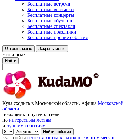
Бесплатные встречи
Бесплатные выставки
Бесплатные концерты
Бесплатные обучение
Бесплатные спектакли
Бесплатные праздники
Бесплатные прочие события
Открыть меню
Закрыть меню
Что ищем?
Найти
Куда сходить в Московской области. Афиша
Московской
области
помощник и путеводитель
по
интересным местам
и
лучшим событиям
куда пойти
сегодня
завтра
в выходные
в этом месяце