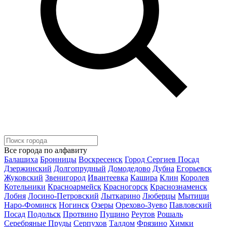
Все города по алфавиту
Балашиха
Бронницы
Воскресенск
Город Сергиев Посад
Дзержинский
Долгопрудный
Домодедово
Дубна
Егорьевск
Жуковский
Звенигород
Ивантеевка
Кашира
Клин
Королев
Котельники
Красноармейск
Красногорск
Краснознаменск
Лобня
Лосино-Петровский
Лыткарино
Люберцы
Мытищи
Наро-Фоминск
Ногинск
Озеры
Орехово-Зуево
Павловский
Посад
Подольск
Протвино
Пущино
Реутов
Рошаль
Серебряные Пруды
Серпухов
Талдом
Фрязино
Химки