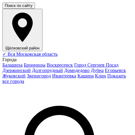
Поиск по сайту
Щёлковский район
✓
Вся Московская область
Города
Балашиха
Бронницы
Воскресенск
Город Сергиев Посад
Дзержинский
Долгопрудный
Домодедово
Дубна
Егорьевск
Жуковский
Звенигород
Ивантеевка
Кашира
Клин
Показать
все города