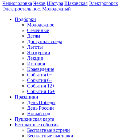
Черноголовка
Чехов
Шатура
Шаховская
Электрогорск
Электросталь
пос. Молодежный
Подборки
Молодежное
Семейные
Детям
Доступная среда
Льготы
Экскурсии
Лекции
История
Краеведение
События 0+
События 6+
События 12+
События 16+
Праздники
День Победы
День России
Новый год
Пушкинская карта
Бесплатные события
Бесплатные встречи
Бесплатные выставки