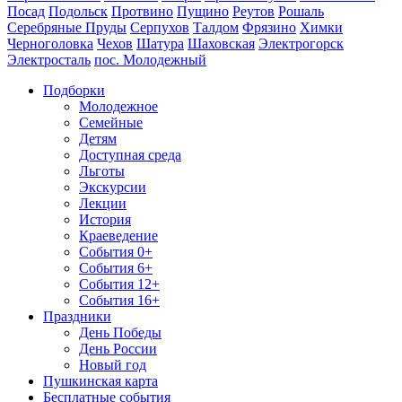
Посад
Подольск
Протвино
Пущино
Реутов
Рошаль
Серебряные Пруды
Серпухов
Талдом
Фрязино
Химки
Черноголовка
Чехов
Шатура
Шаховская
Электрогорск
Электросталь
пос. Молодежный
Подборки
Молодежное
Семейные
Детям
Доступная среда
Льготы
Экскурсии
Лекции
История
Краеведение
События 0+
События 6+
События 12+
События 16+
Праздники
День Победы
День России
Новый год
Пушкинская карта
Бесплатные события