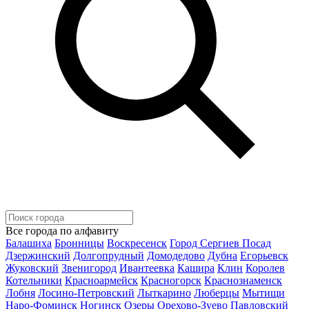
Все города по алфавиту
Балашиха
Бронницы
Воскресенск
Город Сергиев Посад
Дзержинский
Долгопрудный
Домодедово
Дубна
Егорьевск
Жуковский
Звенигород
Ивантеевка
Кашира
Клин
Королев
Котельники
Красноармейск
Красногорск
Краснознаменск
Лобня
Лосино-Петровский
Лыткарино
Люберцы
Мытищи
Наро-Фоминск
Ногинск
Озеры
Орехово-Зуево
Павловский