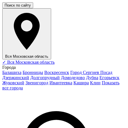
Поиск по сайту
Вся Московская область
✓
Вся Московская область
Города
Балашиха
Бронницы
Воскресенск
Город Сергиев Посад
Дзержинский
Долгопрудный
Домодедово
Дубна
Егорьевск
Жуковский
Звенигород
Ивантеевка
Кашира
Клин
Показать
все города