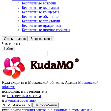
Бесплатные встречи
Бесплатные выставки
Бесплатные концерты
Бесплатные обучение
Бесплатные спектакли
Бесплатные праздники
Бесплатные прочие события
Открыть меню
Закрыть меню
Что ищем?
Найти
Куда сходить в Московской области. Афиша
Московской
области
помощник и путеводитель
по
интересным местам
и
лучшим событиям
куда пойти
сегодня
завтра
в выходные
в этом месяце