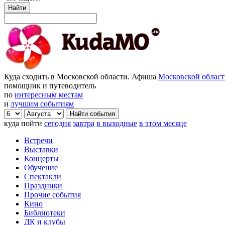
Найти
Куда сходить в Московской области. Афиша
Московской облас
помощник и путеводитель
по
интересным местам
и
лучшим событиям
куда пойти
сегодня
завтра
в выходные
в этом месяце
Встречи
Выставки
Концерты
Обучение
Спектакли
Праздники
Прочие события
Кино
Библиотеки
ДК и клубы