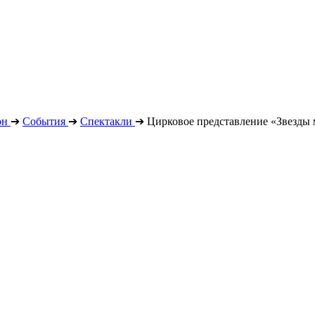
он
➔
События
➔
Спектакли
➔
Цирковое представление «Звезды