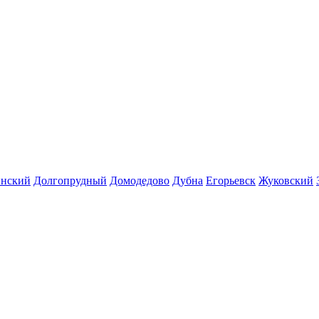
инский
Долгопрудный
Домодедово
Дубна
Егорьевск
Жуковский