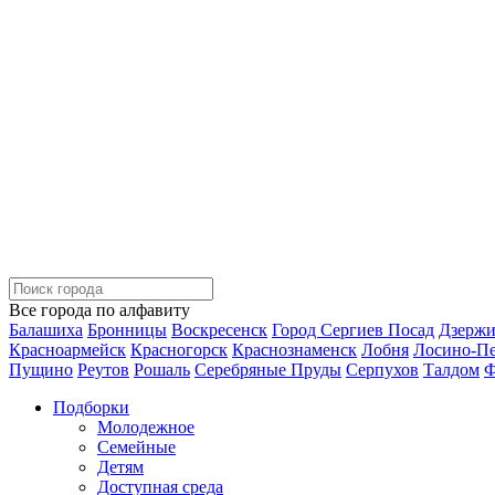
Все города по алфавиту
Балашиха
Бронницы
Воскресенск
Город Сергиев Посад
Дзерж
Красноармейск
Красногорск
Краснознаменск
Лобня
Лосино-П
Пущино
Реутов
Рошаль
Серебряные Пруды
Серпухов
Талдом
Ф
Подборки
Молодежное
Семейные
Детям
Доступная среда