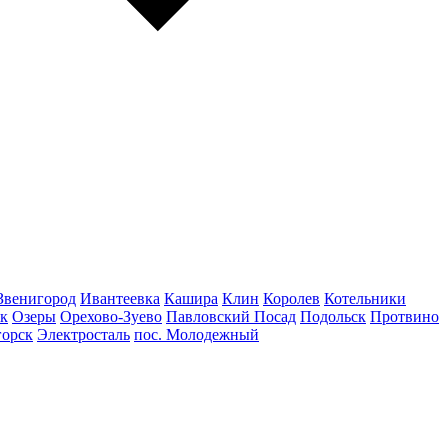
Звенигород
Ивантеевка
Кашира
Клин
Королев
Котельники
к
Озеры
Орехово-Зуево
Павловский Посад
Подольск
Протвино
горск
Электросталь
пос. Молодежный