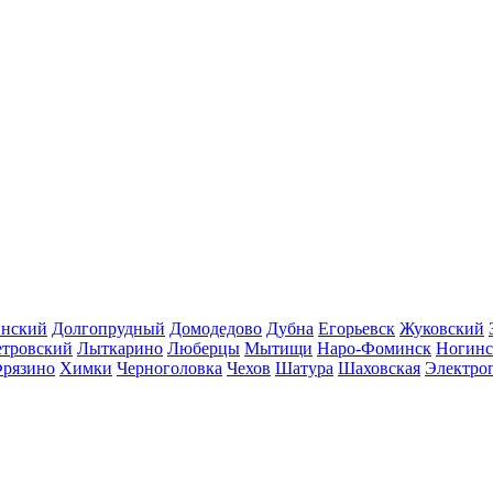
инский
Долгопрудный
Домодедово
Дубна
Егорьевск
Жуковский
етровский
Лыткарино
Люберцы
Мытищи
Наро-Фоминск
Ногинс
рязино
Химки
Черноголовка
Чехов
Шатура
Шаховская
Электро