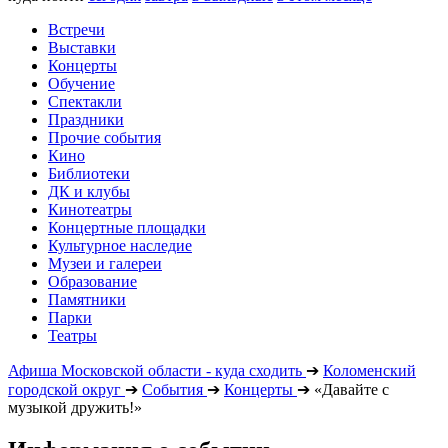
Встречи
Выставки
Концерты
Обучение
Спектакли
Праздники
Прочие события
Кино
Библиотеки
ДК и клубы
Кинотеатры
Концертные площадки
Культурное наследие
Музеи и галереи
Образование
Памятники
Парки
Театры
Афиша Московской области - куда сходить
➔
Коломенский
городской округ
➔
События
➔
Концерты
➔
«Давайте с
музыкой дружить!»