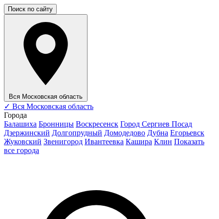
Поиск по сайту
Вся Московская область
✓
Вся Московская область
Города
Балашиха
Бронницы
Воскресенск
Город Сергиев Посад
Дзержинский
Долгопрудный
Домодедово
Дубна
Егорьевск
Жуковский
Звенигород
Ивантеевка
Кашира
Клин
Показать
все города