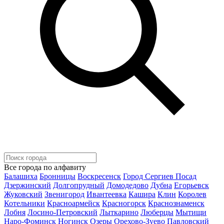
Все города по алфавиту
Балашиха
Бронницы
Воскресенск
Город Сергиев Посад
Дзержинский
Долгопрудный
Домодедово
Дубна
Егорьевск
Жуковский
Звенигород
Ивантеевка
Кашира
Клин
Королев
Котельники
Красноармейск
Красногорск
Краснознаменск
Лобня
Лосино-Петровский
Лыткарино
Люберцы
Мытищи
Наро-Фоминск
Ногинск
Озеры
Орехово-Зуево
Павловский