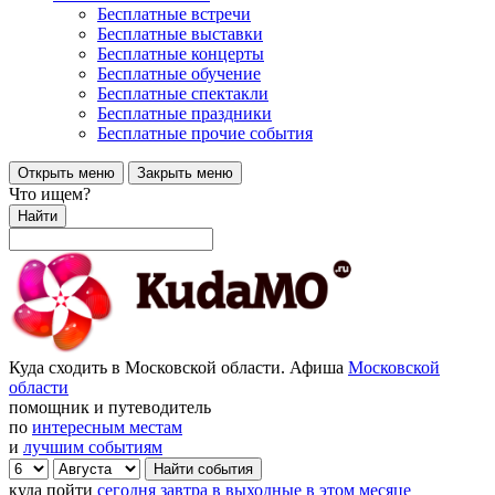
Бесплатные встречи
Бесплатные выставки
Бесплатные концерты
Бесплатные обучение
Бесплатные спектакли
Бесплатные праздники
Бесплатные прочие события
Открыть меню
Закрыть меню
Что ищем?
Найти
Куда сходить в Московской области. Афиша
Московской
области
помощник и путеводитель
по
интересным местам
и
лучшим событиям
куда пойти
сегодня
завтра
в выходные
в этом месяце