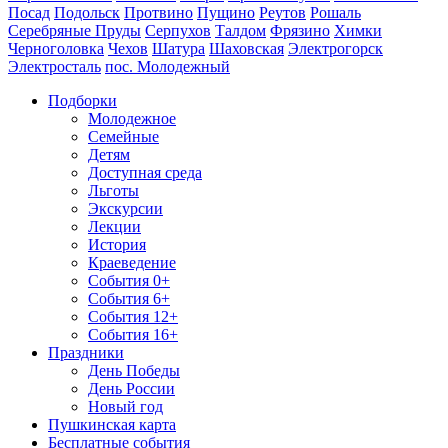
Посад
Подольск
Протвино
Пущино
Реутов
Рошаль
Серебряные Пруды
Серпухов
Талдом
Фрязино
Химки
Черноголовка
Чехов
Шатура
Шаховская
Электрогорск
Электросталь
пос. Молодежный
Подборки
Молодежное
Семейные
Детям
Доступная среда
Льготы
Экскурсии
Лекции
История
Краеведение
События 0+
События 6+
События 12+
События 16+
Праздники
День Победы
День России
Новый год
Пушкинская карта
Бесплатные события