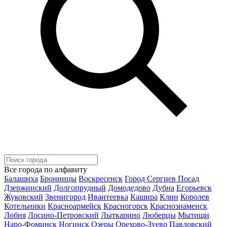
Все города по алфавиту
Балашиха
Бронницы
Воскресенск
Город Сергиев Посад
Дзержинский
Долгопрудный
Домодедово
Дубна
Егорьевск
Жуковский
Звенигород
Ивантеевка
Кашира
Клин
Королев
Котельники
Красноармейск
Красногорск
Краснознаменск
Лобня
Лосино-Петровский
Лыткарино
Люберцы
Мытищи
Наро-Фоминск
Ногинск
Озеры
Орехово-Зуево
Павловский