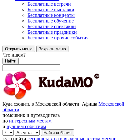
Бесплатные встречи
Бесплатные выставки
Бесплатные концерты
Бесплатные обучение
Бесплатные спектакли
Бесплатные праздники
Бесплатные прочие события
Открыть меню
Закрыть меню
Что ищем?
Найти
Куда сходить в Московской области. Афиша
Московской
области
помощник и путеводитель
по
интересным местам
и
лучшим событиям
куда пойти
сегодня
завтра
в выходные
в этом месяце