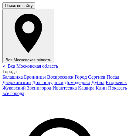
Поиск по сайту
Вся Московская область
✓
Вся Московская область
Города
Балашиха
Бронницы
Воскресенск
Город Сергиев Посад
Дзержинский
Долгопрудный
Домодедово
Дубна
Егорьевск
Жуковский
Звенигород
Ивантеевка
Кашира
Клин
Показать
все города