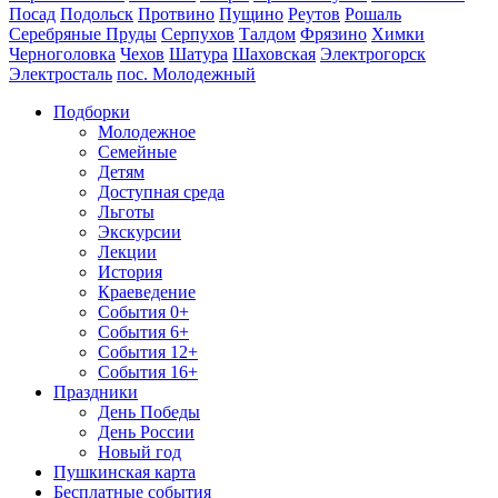
Посад
Подольск
Протвино
Пущино
Реутов
Рошаль
Серебряные Пруды
Серпухов
Талдом
Фрязино
Химки
Черноголовка
Чехов
Шатура
Шаховская
Электрогорск
Электросталь
пос. Молодежный
Подборки
Молодежное
Семейные
Детям
Доступная среда
Льготы
Экскурсии
Лекции
История
Краеведение
События 0+
События 6+
События 12+
События 16+
Праздники
День Победы
День России
Новый год
Пушкинская карта
Бесплатные события