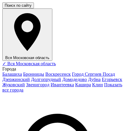
Поиск по сайту
Вся Московская область
✓
Вся Московская область
Города
Балашиха
Бронницы
Воскресенск
Город Сергиев Посад
Дзержинский
Долгопрудный
Домодедово
Дубна
Егорьевск
Жуковский
Звенигород
Ивантеевка
Кашира
Клин
Показать
все города