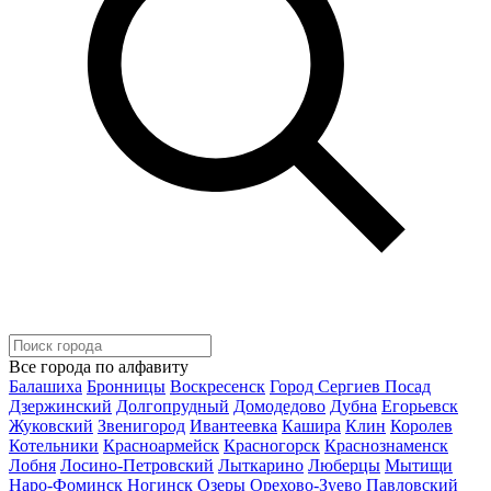
Все города по алфавиту
Балашиха
Бронницы
Воскресенск
Город Сергиев Посад
Дзержинский
Долгопрудный
Домодедово
Дубна
Егорьевск
Жуковский
Звенигород
Ивантеевка
Кашира
Клин
Королев
Котельники
Красноармейск
Красногорск
Краснознаменск
Лобня
Лосино-Петровский
Лыткарино
Люберцы
Мытищи
Наро-Фоминск
Ногинск
Озеры
Орехово-Зуево
Павловский