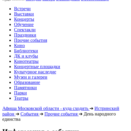
Встречи
Выставки
Концерты
Обучение
Спектакли
Праздники
Прочие события
Кино
Библиотеки
ДК и клубы
Кинотеатры
Концертные площадки
Культурное наследие
Музеи и галереи
Образование
Памятники
Парки
Театры
Афиша Московской области - куда сходить
➔
Истринский
район
➔
События
➔
Прочие события
➔
День народного
единства