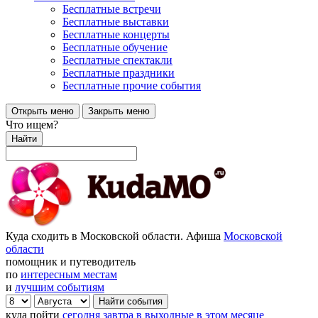
Бесплатные встречи
Бесплатные выставки
Бесплатные концерты
Бесплатные обучение
Бесплатные спектакли
Бесплатные праздники
Бесплатные прочие события
Открыть меню
Закрыть меню
Что ищем?
Найти
Куда сходить в Московской области. Афиша
Московской
области
помощник и путеводитель
по
интересным местам
и
лучшим событиям
куда пойти
сегодня
завтра
в выходные
в этом месяце