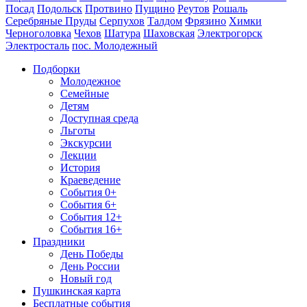
Посад
Подольск
Протвино
Пущино
Реутов
Рошаль
Серебряные Пруды
Серпухов
Талдом
Фрязино
Химки
Черноголовка
Чехов
Шатура
Шаховская
Электрогорск
Электросталь
пос. Молодежный
Подборки
Молодежное
Семейные
Детям
Доступная среда
Льготы
Экскурсии
Лекции
История
Краеведение
События 0+
События 6+
События 12+
События 16+
Праздники
День Победы
День России
Новый год
Пушкинская карта
Бесплатные события