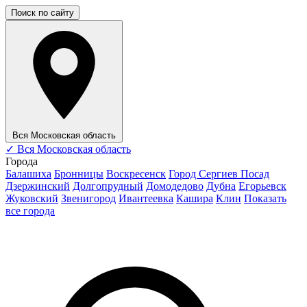
Поиск по сайту
Вся Московская область
✓
Вся Московская область
Города
Балашиха
Бронницы
Воскресенск
Город Сергиев Посад
Дзержинский
Долгопрудный
Домодедово
Дубна
Егорьевск
Жуковский
Звенигород
Ивантеевка
Кашира
Клин
Показать
все города