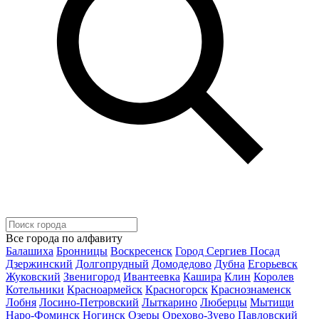
Все города по алфавиту
Балашиха
Бронницы
Воскресенск
Город Сергиев Посад
Дзержинский
Долгопрудный
Домодедово
Дубна
Егорьевск
Жуковский
Звенигород
Ивантеевка
Кашира
Клин
Королев
Котельники
Красноармейск
Красногорск
Краснознаменск
Лобня
Лосино-Петровский
Лыткарино
Люберцы
Мытищи
Наро-Фоминск
Ногинск
Озеры
Орехово-Зуево
Павловский