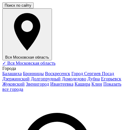
Поиск по сайту
Вся Московская область
✓
Вся Московская область
Города
Балашиха
Бронницы
Воскресенск
Город Сергиев Посад
Дзержинский
Долгопрудный
Домодедово
Дубна
Егорьевск
Жуковский
Звенигород
Ивантеевка
Кашира
Клин
Показать
все города