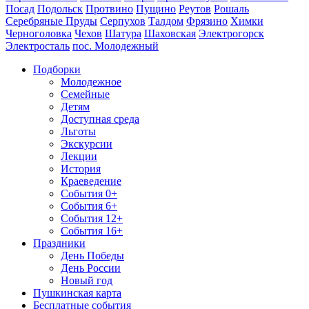
Посад
Подольск
Протвино
Пущино
Реутов
Рошаль
Серебряные Пруды
Серпухов
Талдом
Фрязино
Химки
Черноголовка
Чехов
Шатура
Шаховская
Электрогорск
Электросталь
пос. Молодежный
Подборки
Молодежное
Семейные
Детям
Доступная среда
Льготы
Экскурсии
Лекции
История
Краеведение
События 0+
События 6+
События 12+
События 16+
Праздники
День Победы
День России
Новый год
Пушкинская карта
Бесплатные события