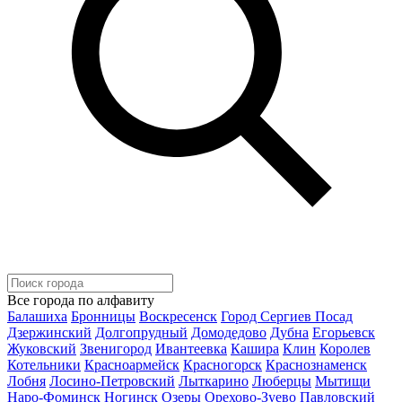
Все города по алфавиту
Балашиха
Бронницы
Воскресенск
Город Сергиев Посад
Дзержинский
Долгопрудный
Домодедово
Дубна
Егорьевск
Жуковский
Звенигород
Ивантеевка
Кашира
Клин
Королев
Котельники
Красноармейск
Красногорск
Краснознаменск
Лобня
Лосино-Петровский
Лыткарино
Люберцы
Мытищи
Наро-Фоминск
Ногинск
Озеры
Орехово-Зуево
Павловский