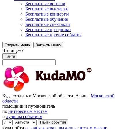
Бесплатные встречи
Бесплатные выставки
Бесплатные концерты
Бесплатные обучение
Бесплатные спектакли
Бесплатные праздники
Бесплатные прочие события
Открыть меню
Закрыть меню
Что ищем?
Найти
Куда сходить в Московской области. Афиша
Московской
области
помощник и путеводитель
по
интересным местам
и
лучшим событиям
куда пойти
сегодня
завтра
в выходные
в этом месяце