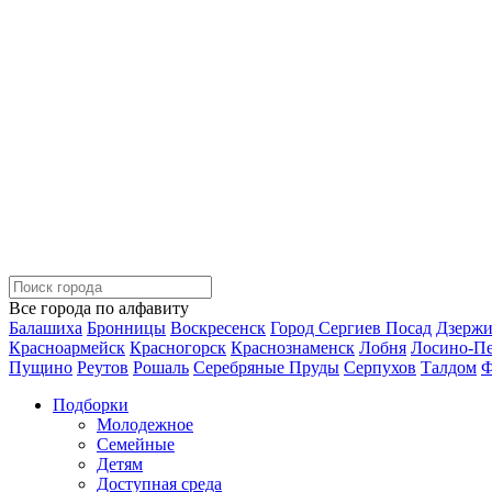
Все города по алфавиту
Балашиха
Бронницы
Воскресенск
Город Сергиев Посад
Дзерж
Красноармейск
Красногорск
Краснознаменск
Лобня
Лосино-П
Пущино
Реутов
Рошаль
Серебряные Пруды
Серпухов
Талдом
Ф
Подборки
Молодежное
Семейные
Детям
Доступная среда