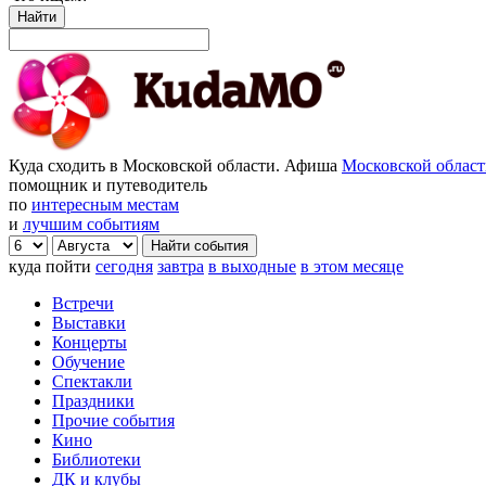
Найти
Куда сходить в Московской области. Афиша
Московской облас
помощник и путеводитель
по
интересным местам
и
лучшим событиям
куда пойти
сегодня
завтра
в выходные
в этом месяце
Встречи
Выставки
Концерты
Обучение
Спектакли
Праздники
Прочие события
Кино
Библиотеки
ДК и клубы