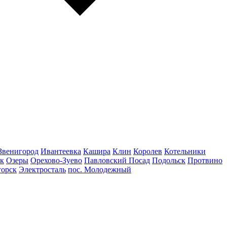
Звенигород
Ивантеевка
Кашира
Клин
Королев
Котельники
к
Озеры
Орехово-Зуево
Павловский Посад
Подольск
Протвино
горск
Электросталь
пос. Молодежный