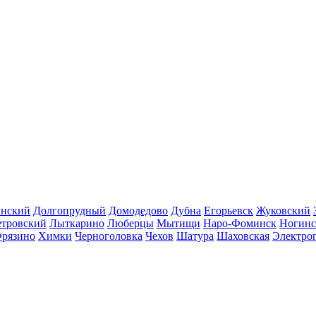
инский
Долгопрудный
Домодедово
Дубна
Егорьевск
Жуковский
етровский
Лыткарино
Люберцы
Мытищи
Наро-Фоминск
Ногинс
рязино
Химки
Черноголовка
Чехов
Шатура
Шаховская
Электро