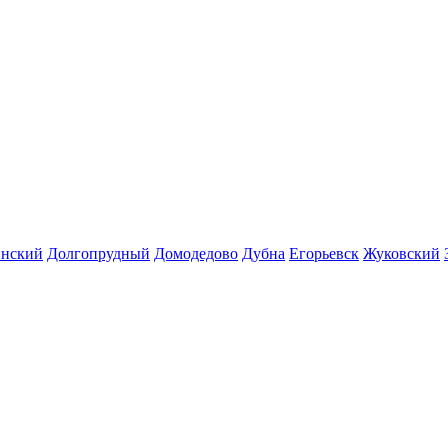
инский
Долгопрудный
Домодедово
Дубна
Егорьевск
Жуковский