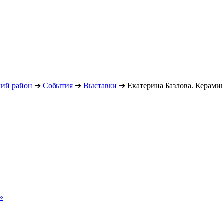
кий район
➔
События
➔
Выставки
➔
Екатерина Базлова. Керами
»