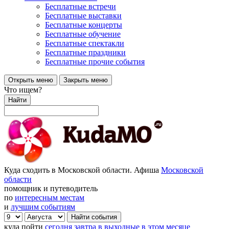
Бесплатные встречи
Бесплатные выставки
Бесплатные концерты
Бесплатные обучение
Бесплатные спектакли
Бесплатные праздники
Бесплатные прочие события
Открыть меню
Закрыть меню
Что ищем?
Найти
Куда сходить в Московской области. Афиша
Московской
области
помощник и путеводитель
по
интересным местам
и
лучшим событиям
куда пойти
сегодня
завтра
в выходные
в этом месяце