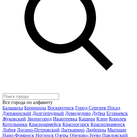
Все города по алфавиту
Балашиха
Бронницы
Воскресенск
Город Сергиев Посад
Дзержинский
Долгопрудный
Домодедово
Дубна
Егорьевск
Жуковский
Звенигород
Ивантеевка
Кашира
Клин
Королев
Котельники
Красноармейск
Красногорск
Краснознаменск
Лобня
Лосино-Петровский
Лыткарино
Люберцы
Мытищи
Наро-Фоминск
Ногинск
Озеры
Орехово-Зуево
Павловский