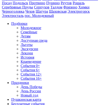
Посад
Подольск
Протвино
Пущино
Реутов
Рошаль
Серебряные Пруды
Серпухов
Талдом
Фрязино
Химки
Черноголовка
Чехов
Шатура
Шаховская
Электрогорск
Электросталь
пос. Молодежный
Подборки
Молодежное
Семейные
Детям
Доступная среда
Льготы
Экскурсии
Лекции
История
Краеведение
События 0+
События 6+
События 12+
События 16+
Праздники
День Победы
День России
Новый год
Пушкинская карта
Бесплатные события