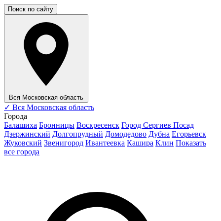
Поиск по сайту
Вся Московская область
✓
Вся Московская область
Города
Балашиха
Бронницы
Воскресенск
Город Сергиев Посад
Дзержинский
Долгопрудный
Домодедово
Дубна
Егорьевск
Жуковский
Звенигород
Ивантеевка
Кашира
Клин
Показать
все города