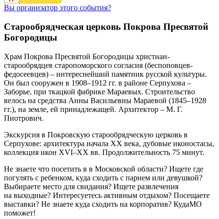
Вы организатор этого события?
Старообрядческая церковь Покрова Пресвятой
Богородицы
Храм Покрова Пресвятой Богородицы христиан-
старообрядцев старопоморского согласия (беспоповцев-
федосеевцев) – интереснейший памятник русской культуры.
Он был сооружен в 1908–1912 гг. в районе Серпухова –
Заборье, при ткацкой фабрике Мараевых. Строительство
велось на средства Анны Васильевны Мараевой (1845–1928
гг.), на земле, ей принадлежащей. Архитектор – М. Г.
Пиотрович.
Экскурсия в Покровскую старообрядческую церковь в
Серпухове: архитектура начала XX века, дубовые иконостасы,
коллекция икон XVI–XX вв. Продолжительность 75 минут.
Не знаете что посетить в в Московской области? Ищете где
погулять с ребенком, куда сходить с парнем или девушкой?
Выбираете место для свидания? Ищете развлечения
на выходные? Интересуетесь активным отдыхом? Посещаете
выставки? Не знаете куда сходить на корпоратив? КудаМО
поможет!