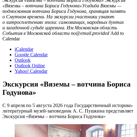
Экскурсия «Вяземы – вотчина Бориса Годунова»
Экскурсия
«Вяземы – вотчина Бориса Годунова»Усадьба Вяземы —
подмосковная вотчина Бориса Годунова, хранящая память
о Смутном времени. На экскурсии участники узнают
о хитросплетениях эпохи: самозванцах, народных бунтах
и загадочной судьбе царевича. Им
Московская область
События в Московской области
no@email.provided
Add to
Calendar
iCalendar
Google Calendar
Outlook
Outlook Online
Yahoo! Calendar
Экскурсия «Вяземы – вотчина Бориса
Годунова»
С 9 апреля по 5 августа 2026 года Государственный историко-
литературный музей-заповедник А. С. Пушкина представляет
Экскурсия «Вяземы – вотчина Бориса Годунова»