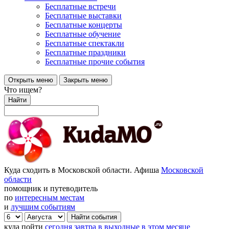
Бесплатные встречи
Бесплатные выставки
Бесплатные концерты
Бесплатные обучение
Бесплатные спектакли
Бесплатные праздники
Бесплатные прочие события
Открыть меню
Закрыть меню
Что ищем?
Найти
Куда сходить в Московской области. Афиша
Московской
области
помощник и путеводитель
по
интересным местам
и
лучшим событиям
куда пойти
сегодня
завтра
в выходные
в этом месяце