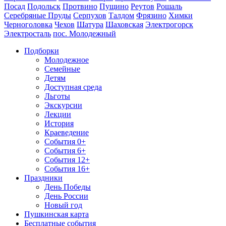
Посад
Подольск
Протвино
Пущино
Реутов
Рошаль
Серебряные Пруды
Серпухов
Талдом
Фрязино
Химки
Черноголовка
Чехов
Шатура
Шаховская
Электрогорск
Электросталь
пос. Молодежный
Подборки
Молодежное
Семейные
Детям
Доступная среда
Льготы
Экскурсии
Лекции
История
Краеведение
События 0+
События 6+
События 12+
События 16+
Праздники
День Победы
День России
Новый год
Пушкинская карта
Бесплатные события