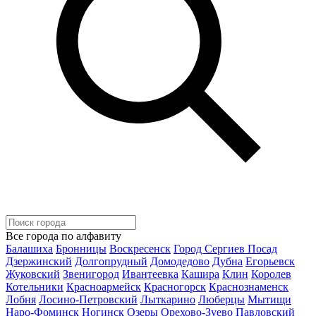
Все города по алфавиту
Балашиха
Бронницы
Воскресенск
Город Сергиев Посад
Дзержинский
Долгопрудный
Домодедово
Дубна
Егорьевск
Жуковский
Звенигород
Ивантеевка
Кашира
Клин
Королев
Котельники
Красноармейск
Красногорск
Краснознаменск
Лобня
Лосино-Петровский
Лыткарино
Люберцы
Мытищи
Наро-Фоминск
Ногинск
Озеры
Орехово-Зуево
Павловский