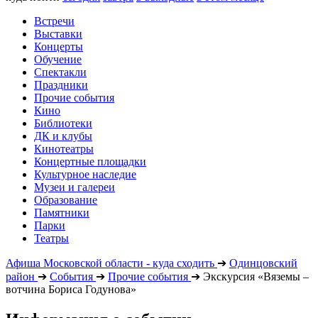
Встречи
Выставки
Концерты
Обучение
Спектакли
Праздники
Прочие события
Кино
Библиотеки
ДК и клубы
Кинотеатры
Концертные площадки
Культурное наследие
Музеи и галереи
Образование
Памятники
Парки
Театры
Афиша Московской области - куда сходить
➔
Одинцовский
район
➔
События
➔
Прочие события
➔
Экскурсия «Вяземы –
вотчина Бориса Годунова»