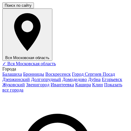
Поиск по сайту
Вся Московская область
✓
Вся Московская область
Города
Балашиха
Бронницы
Воскресенск
Город Сергиев Посад
Дзержинский
Долгопрудный
Домодедово
Дубна
Егорьевск
Жуковский
Звенигород
Ивантеевка
Кашира
Клин
Показать
все города