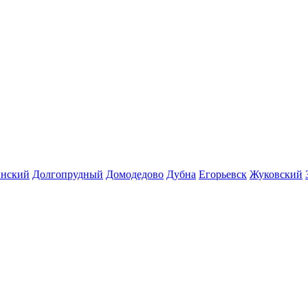
инский
Долгопрудный
Домодедово
Дубна
Егорьевск
Жуковский