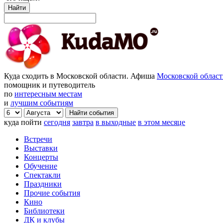
Найти
Куда сходить в Московской области. Афиша
Московской облас
помощник и путеводитель
по
интересным местам
и
лучшим событиям
куда пойти
сегодня
завтра
в выходные
в этом месяце
Встречи
Выставки
Концерты
Обучение
Спектакли
Праздники
Прочие события
Кино
Библиотеки
ДК и клубы