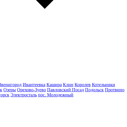
Звенигород
Ивантеевка
Кашира
Клин
Королев
Котельники
к
Озеры
Орехово-Зуево
Павловский Посад
Подольск
Протвино
горск
Электросталь
пос. Молодежный