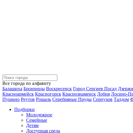
Все города по алфавиту
Балашиха
Бронницы
Воскресенск
Город Сергиев Посад
Дзерж
Красноармейск
Красногорск
Краснознаменск
Лобня
Лосино-П
Пущино
Реутов
Рошаль
Серебряные Пруды
Серпухов
Талдом
Ф
Подборки
Молодежное
Семейные
Детям
Доступная среда