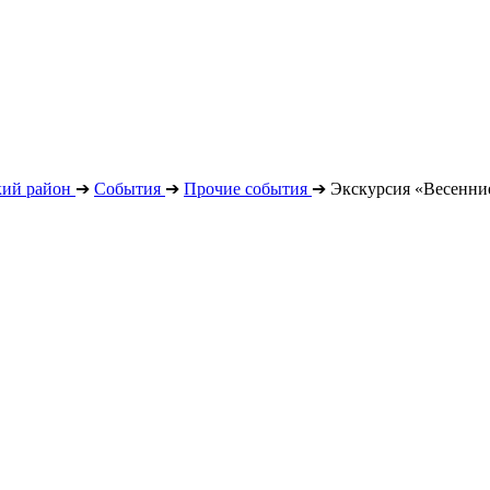
кий район
➔
События
➔
Прочие события
➔
Экскурсия «Весенни