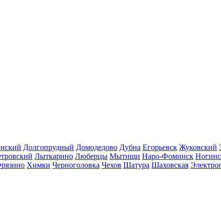
инский
Долгопрудный
Домодедово
Дубна
Егорьевск
Жуковский
етровский
Лыткарино
Люберцы
Мытищи
Наро-Фоминск
Ногинс
рязино
Химки
Черноголовка
Чехов
Шатура
Шаховская
Электро