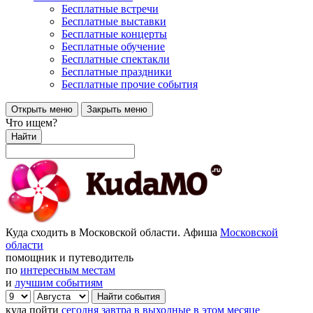
Бесплатные встречи
Бесплатные выставки
Бесплатные концерты
Бесплатные обучение
Бесплатные спектакли
Бесплатные праздники
Бесплатные прочие события
Открыть меню
Закрыть меню
Что ищем?
Найти
Куда сходить в Московской области. Афиша
Московской
области
помощник и путеводитель
по
интересным местам
и
лучшим событиям
куда пойти
сегодня
завтра
в выходные
в этом месяце