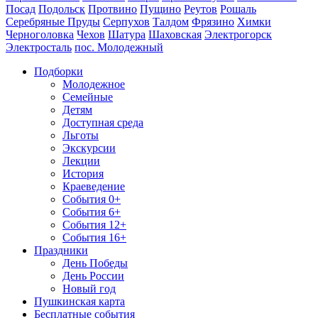
Посад
Подольск
Протвино
Пущино
Реутов
Рошаль
Серебряные Пруды
Серпухов
Талдом
Фрязино
Химки
Черноголовка
Чехов
Шатура
Шаховская
Электрогорск
Электросталь
пос. Молодежный
Подборки
Молодежное
Семейные
Детям
Доступная среда
Льготы
Экскурсии
Лекции
История
Краеведение
События 0+
События 6+
События 12+
События 16+
Праздники
День Победы
День России
Новый год
Пушкинская карта
Бесплатные события