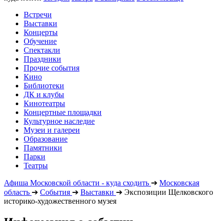
Встречи
Выставки
Концерты
Обучение
Спектакли
Праздники
Прочие события
Кино
Библиотеки
ДК и клубы
Кинотеатры
Концертные площадки
Культурное наследие
Музеи и галереи
Образование
Памятники
Парки
Театры
Афиша Московской области - куда сходить
➔
Московская
область
➔
События
➔
Выставки
➔
Экспозиции Щелковского
историко-художественного музея