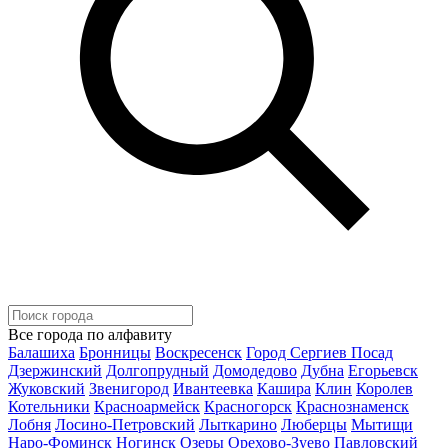
Все города по алфавиту
Балашиха
Бронницы
Воскресенск
Город Сергиев Посад
Дзержинский
Долгопрудный
Домодедово
Дубна
Егорьевск
Жуковский
Звенигород
Ивантеевка
Кашира
Клин
Королев
Котельники
Красноармейск
Красногорск
Краснознаменск
Лобня
Лосино-Петровский
Лыткарино
Люберцы
Мытищи
Наро-Фоминск
Ногинск
Озеры
Орехово-Зуево
Павловский