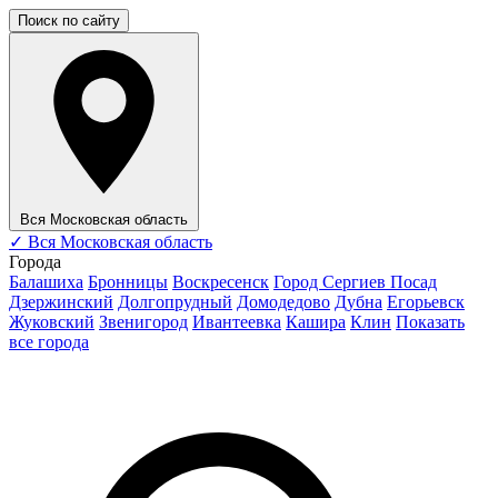
Поиск по сайту
Вся Московская область
✓
Вся Московская область
Города
Балашиха
Бронницы
Воскресенск
Город Сергиев Посад
Дзержинский
Долгопрудный
Домодедово
Дубна
Егорьевск
Жуковский
Звенигород
Ивантеевка
Кашира
Клин
Показать
все города