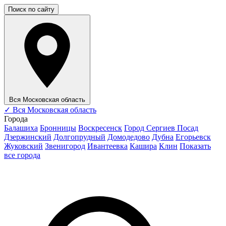
Поиск по сайту
Вся Московская область
✓
Вся Московская область
Города
Балашиха
Бронницы
Воскресенск
Город Сергиев Посад
Дзержинский
Долгопрудный
Домодедово
Дубна
Егорьевск
Жуковский
Звенигород
Ивантеевка
Кашира
Клин
Показать
все города