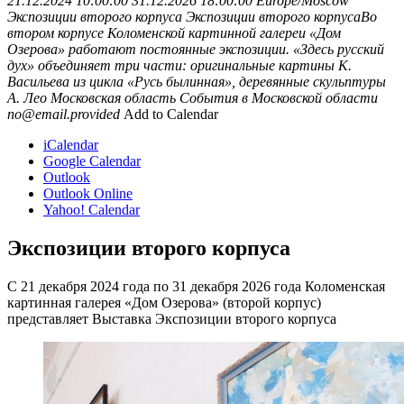
21.12.2024 10:00:00
31.12.2026 18:00:00
Europe/Moscow
Экспозиции второго корпуса
Экспозиции второго корпусаВо
втором корпусе Коломенской картинной галереи «Дом
Озерова» работают постоянные экспозиции. «Здесь русский
дух» объединяет три части: оригинальные картины К.
Васильева из цикла «Русь былинная», деревянные скульптуры
А. Лео
Московская область
События в Московской области
no@email.provided
Add to Calendar
iCalendar
Google Calendar
Outlook
Outlook Online
Yahoo! Calendar
Экспозиции второго корпуса
С 21 декабря 2024 года по 31 декабря 2026 года Коломенская
картинная галерея «Дом Озерова» (второй корпус)
представляет Выставка Экспозиции второго корпуса