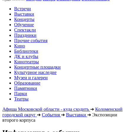
Встречи
Выставки
Концерты
Обучение
Спектакли
Праздники
Прочие события
Кино
Библиотеки
ДК и клубы
Кинотеатры
Концертные площадки
Культурное наследие
Музеи и галереи
Образование
Памятники
Парки
Театры
Афиша Московской области - куда сходить
➔
Коломенский
городской округ
➔
События
➔
Выставки
➔
Экспозиции
второго корпуса