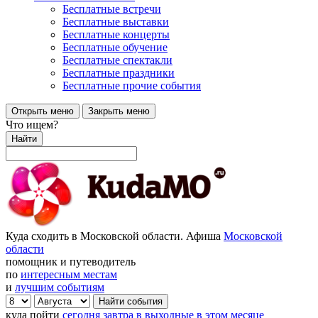
Бесплатные встречи
Бесплатные выставки
Бесплатные концерты
Бесплатные обучение
Бесплатные спектакли
Бесплатные праздники
Бесплатные прочие события
Открыть меню
Закрыть меню
Что ищем?
Найти
Куда сходить в Московской области. Афиша
Московской
области
помощник и путеводитель
по
интересным местам
и
лучшим событиям
куда пойти
сегодня
завтра
в выходные
в этом месяце