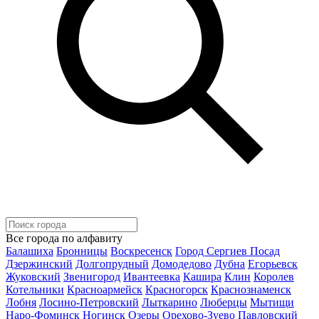
Все города по алфавиту
Балашиха
Бронницы
Воскресенск
Город Сергиев Посад
Дзержинский
Долгопрудный
Домодедово
Дубна
Егорьевск
Жуковский
Звенигород
Ивантеевка
Кашира
Клин
Королев
Котельники
Красноармейск
Красногорск
Краснознаменск
Лобня
Лосино-Петровский
Лыткарино
Люберцы
Мытищи
Наро-Фоминск
Ногинск
Озеры
Орехово-Зуево
Павловский