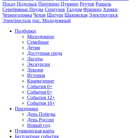
Посад
Подольск
Протвино
Пущино
Реутов
Рошаль
Серебряные Пруды
Серпухов
Талдом
Фрязино
Химки
Черноголовка
Чехов
Шатура
Шаховская
Электрогорск
Электросталь
пос. Молодежный
Подборки
Молодежное
Семейные
Детям
Доступная среда
Льготы
Экскурсии
Лекции
История
Краеведение
События 0+
События 6+
События 12+
События 16+
Праздники
День Победы
День России
Новый год
Пушкинская карта
Бесплатные события