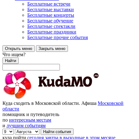
Бесплатные встречи
Бесплатные выставки
Бесплатные концерты
Бесплатные обучение
Бесплатные спектакли
Бесплатные праздники
Бесплатные прочие события
Открыть меню
Закрыть меню
Что ищем?
Найти
Куда сходить в Московской области. Афиша
Московской
области
помощник и путеводитель
по
интересным местам
и
лучшим событиям
куда пойти
сегодня
завтра
в выходные
в этом месяце