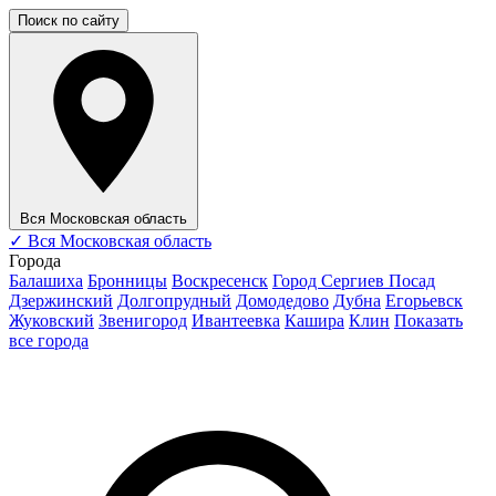
Поиск по сайту
Вся Московская область
✓
Вся Московская область
Города
Балашиха
Бронницы
Воскресенск
Город Сергиев Посад
Дзержинский
Долгопрудный
Домодедово
Дубна
Егорьевск
Жуковский
Звенигород
Ивантеевка
Кашира
Клин
Показать
все города