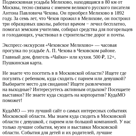
Подмосковная усадьба Мелихово, находящаяся в 80 км от
Москвы, тесно связана с именем великого русского писателя
Антона Павловича Чехова. Он приобрел Мелихово в 1892
году. За семь лет, что Чехов прожил в Мелихове, он построил
три образцовых школы, работал врачом − лечил бесплатно,
помогал земским учителям, собирал средства для погорельцев
и голодающих, участвовал в строительстве дорог и почты.
Экспресс-экскурсия «Чеховское Мелихово» — часовая
прогулка по усадьбе А. П. Чехова в Чеховском районе.
Главный дом, флигель «Чайки» или кухня. 500 ₽, 12+,
Пушкинская карта.
Не знаете что посетить в в Московской области? Ищете где
погулять с ребенком, куда сходить с парнем или девушкой?
Выбираете место для свидания? Ищете развлечения
на выходные? Интересуетесь активным отдыхом? Посещаете
выставки? Не знаете куда сходить на корпоратив? КудаМО
поможет!
КудаМО — это лучший сайт о самых интересных событиях
Московской области. Мы знаем куда сходить в Московской
области с девушкой, с парнем или большой компанией. У нас
только лучшие события, музеи и выставки Московской
области. События для детей и их родителей, лучшие