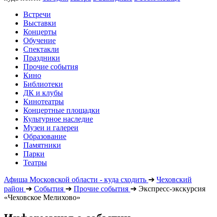
Встречи
Выставки
Концерты
Обучение
Спектакли
Праздники
Прочие события
Кино
Библиотеки
ДК и клубы
Кинотеатры
Концертные площадки
Культурное наследие
Музеи и галереи
Образование
Памятники
Парки
Театры
Афиша Московской области - куда сходить
➔
Чеховский
район
➔
События
➔
Прочие события
➔
Экспресс-экскурсия
«Чеховское Мелихово»