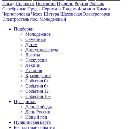
Посад
Подольск
Протвино
Пущино
Реутов
Рошаль
Серебряные Пруды
Серпухов
Талдом
Фрязино
Химки
Черноголовка
Чехов
Шатура
Шаховская
Электрогорск
Электросталь
пос. Молодежный
Подборки
Молодежное
Семейные
Детям
Доступная среда
Льготы
Экскурсии
Лекции
История
Краеведение
События 0+
События 6+
События 12+
События 16+
Праздники
День Победы
День России
Новый год
Пушкинская карта
Бесплатные события