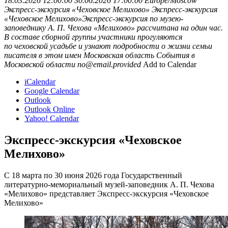
18.03.2026 12:00:00
30.06.2026 17:00:00
Europe/Moscow
Экспресс-экскурсия «Чеховское Мелихово»
Экспресс-экскурсия
«Чеховское Мелихово»Экспресс-экскурсия по музею-
заповеднику А. П. Чехова «Мелихово» рассчитана на один час.
В составе сборной группы участники прогуляются
по чеховской усадьбе и узнают подробности о жизни семьи
писателя в этом имен
Московская область
События в
Московской области
no@email.provided
Add to Calendar
iCalendar
Google Calendar
Outlook
Outlook Online
Yahoo! Calendar
Экспресс-экскурсия «Чеховское
Мелихово»
С 18 марта по 30 июня 2026 года Государственный
литературно-мемориальный музей-заповедник А. П. Чехова
«Мелихово» представляет Экспресс-экскурсия «Чеховское
Мелихово»