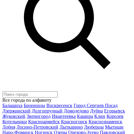
Все города по алфавиту
Балашиха
Бронницы
Воскресенск
Город Сергиев Посад
Дзержинский
Долгопрудный
Домодедово
Дубна
Егорьевск
Жуковский
Звенигород
Ивантеевка
Кашира
Клин
Королев
Котельники
Красноармейск
Красногорск
Краснознаменск
Лобня
Лосино-Петровский
Лыткарино
Люберцы
Мытищи
Наро-Фоминск
Ногинск
Озеры
Орехово-Зуево
Павловский