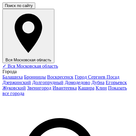
Поиск по сайту
Вся Московская область
✓
Вся Московская область
Города
Балашиха
Бронницы
Воскресенск
Город Сергиев Посад
Дзержинский
Долгопрудный
Домодедово
Дубна
Егорьевск
Жуковский
Звенигород
Ивантеевка
Кашира
Клин
Показать
все города