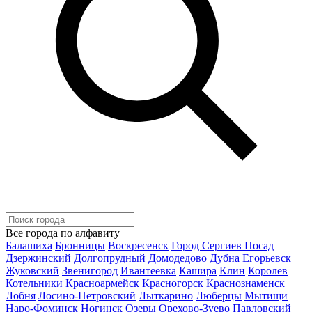
Все города по алфавиту
Балашиха
Бронницы
Воскресенск
Город Сергиев Посад
Дзержинский
Долгопрудный
Домодедово
Дубна
Егорьевск
Жуковский
Звенигород
Ивантеевка
Кашира
Клин
Королев
Котельники
Красноармейск
Красногорск
Краснознаменск
Лобня
Лосино-Петровский
Лыткарино
Люберцы
Мытищи
Наро-Фоминск
Ногинск
Озеры
Орехово-Зуево
Павловский