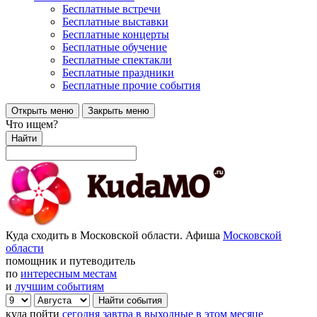
Бесплатные встречи
Бесплатные выставки
Бесплатные концерты
Бесплатные обучение
Бесплатные спектакли
Бесплатные праздники
Бесплатные прочие события
Открыть меню
Закрыть меню
Что ищем?
Найти
Куда сходить в Московской области. Афиша
Московской
области
помощник и путеводитель
по
интересным местам
и
лучшим событиям
куда пойти
сегодня
завтра
в выходные
в этом месяце