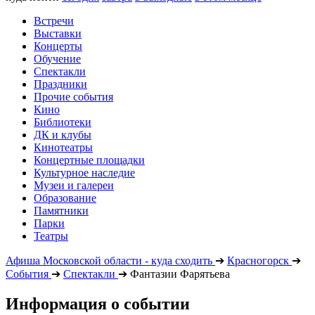
Встречи
Выставки
Концерты
Обучение
Спектакли
Праздники
Прочие события
Кино
Библиотеки
ДК и клубы
Кинотеатры
Концертные площадки
Культурное наследие
Музеи и галереи
Образование
Памятники
Парки
Театры
Афиша Московской области - куда сходить
➔
Красногорск
➔
События
➔
Спектакли
➔
Фантазии Фарятьева
Информация о событии