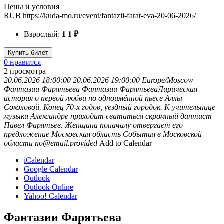
Цены и условия
RUB
https://kuda-mo.ru/event/fantazii-farat-eva-20-06-2026/
Взрослый:
1
1
₽
Купить билет
0 нравится
2
просмотра
20.06.2026 18:00:00
20.06.2026 19:00:00
Europe/Moscow
Фантазии Фарятьева
Фантазии ФарятьеваЛирическая
история о первой любви по одноимённой пьесе Аллы
Соколовой. Конец 70-х годов, уездный городок. К учительнице
музыки Александре приходит свататься скромный дантист
Павел Фарятьев. Женщина поначалу отвергает его
предложение
Московская область
События в Московской
области
no@email.provided
Add to Calendar
iCalendar
Google Calendar
Outlook
Outlook Online
Yahoo! Calendar
Фантазии Фарятьева