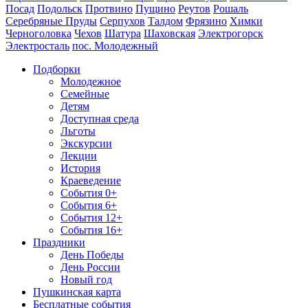
Посад
Подольск
Протвино
Пущино
Реутов
Рошаль
Серебряные Пруды
Серпухов
Талдом
Фрязино
Химки
Черноголовка
Чехов
Шатура
Шаховская
Электрогорск
Электросталь
пос. Молодежный
Подборки
Молодежное
Семейные
Детям
Доступная среда
Льготы
Экскурсии
Лекции
История
Краеведение
События 0+
События 6+
События 12+
События 16+
Праздники
День Победы
День России
Новый год
Пушкинская карта
Бесплатные события