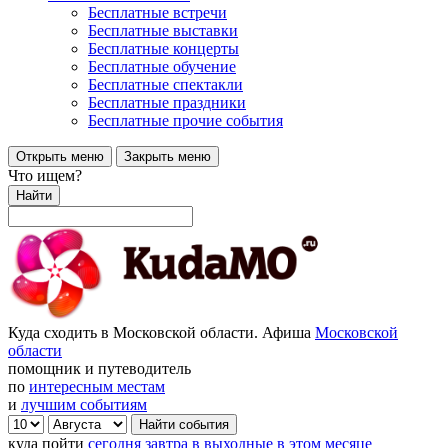
Бесплатные встречи
Бесплатные выставки
Бесплатные концерты
Бесплатные обучение
Бесплатные спектакли
Бесплатные праздники
Бесплатные прочие события
Открыть меню
Закрыть меню
Что ищем?
Найти
Куда сходить в Московской области. Афиша
Московской
области
помощник и путеводитель
по
интересным местам
и
лучшим событиям
куда пойти
сегодня
завтра
в выходные
в этом месяце