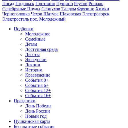
Посад
Подольск
Протвино
Пущино
Реутов
Рошаль
Серебряные Пруды
Серпухов
Талдом
Фрязино
Химки
Черноголовка
Чехов
Шатура
Шаховская
Электрогорск
Электросталь
пос. Молодежный
Подборки
Молодежное
Семейные
Детям
Доступная среда
Льготы
Экскурсии
Лекции
История
Краеведение
События 0+
События 6+
События 12+
События 16+
Праздники
День Победы
День России
Новый год
Пушкинская карта
Бесплатные события