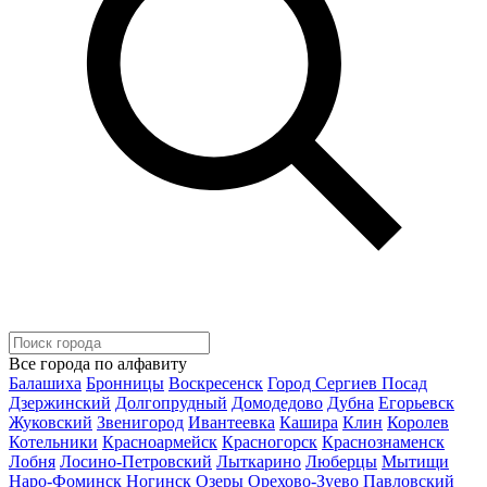
Все города по алфавиту
Балашиха
Бронницы
Воскресенск
Город Сергиев Посад
Дзержинский
Долгопрудный
Домодедово
Дубна
Егорьевск
Жуковский
Звенигород
Ивантеевка
Кашира
Клин
Королев
Котельники
Красноармейск
Красногорск
Краснознаменск
Лобня
Лосино-Петровский
Лыткарино
Люберцы
Мытищи
Наро-Фоминск
Ногинск
Озеры
Орехово-Зуево
Павловский