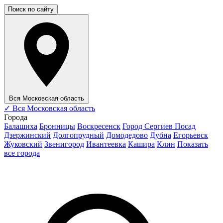
Поиск по сайту
Вся Московская область
✓
Вся Московская область
Города
Балашиха
Бронницы
Воскресенск
Город Сергиев Посад
Дзержинский
Долгопрудный
Домодедово
Дубна
Егорьевск
Жуковский
Звенигород
Ивантеевка
Кашира
Клин
Показать
все города