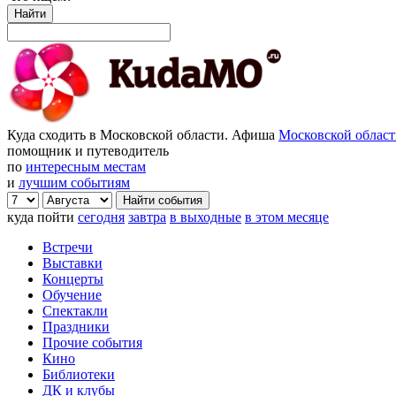
Найти
Куда сходить в Московской области. Афиша
Московской облас
помощник и путеводитель
по
интересным местам
и
лучшим событиям
куда пойти
сегодня
завтра
в выходные
в этом месяце
Встречи
Выставки
Концерты
Обучение
Спектакли
Праздники
Прочие события
Кино
Библиотеки
ДК и клубы