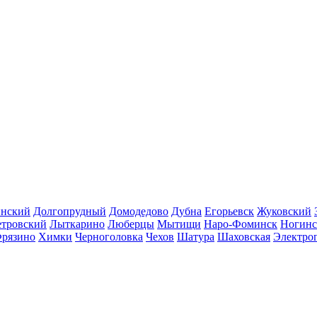
инский
Долгопрудный
Домодедово
Дубна
Егорьевск
Жуковский
етровский
Лыткарино
Люберцы
Мытищи
Наро-Фоминск
Ногинс
рязино
Химки
Черноголовка
Чехов
Шатура
Шаховская
Электро