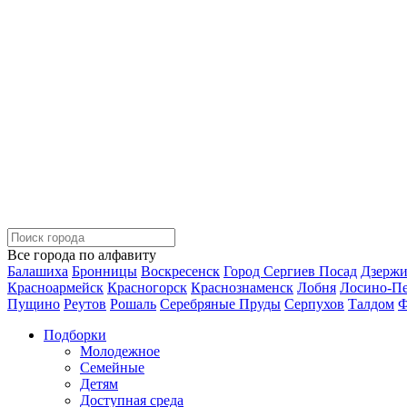
Все города по алфавиту
Балашиха
Бронницы
Воскресенск
Город Сергиев Посад
Дзерж
Красноармейск
Красногорск
Краснознаменск
Лобня
Лосино-П
Пущино
Реутов
Рошаль
Серебряные Пруды
Серпухов
Талдом
Ф
Подборки
Молодежное
Семейные
Детям
Доступная среда