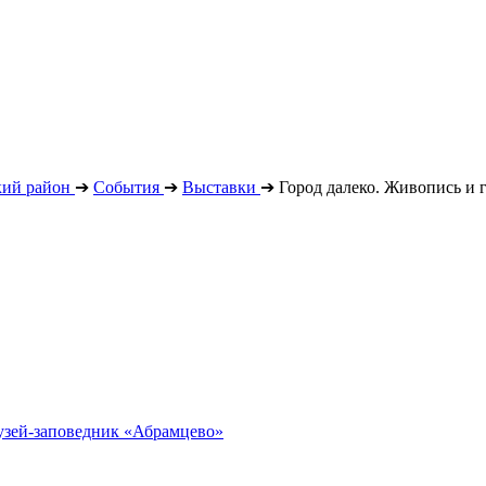
кий район
➔
События
➔
Выставки
➔
Город далеко. Живопись и 
узей-заповедник «Абрамцево»