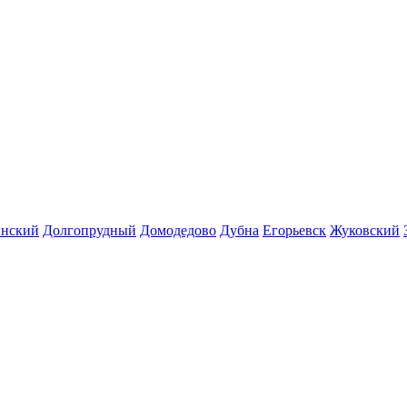
инский
Долгопрудный
Домодедово
Дубна
Егорьевск
Жуковский