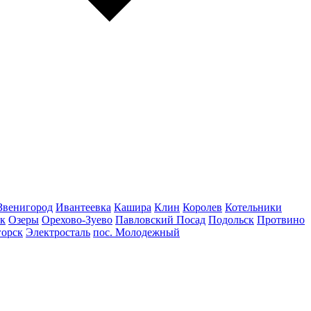
Звенигород
Ивантеевка
Кашира
Клин
Королев
Котельники
к
Озеры
Орехово-Зуево
Павловский Посад
Подольск
Протвино
горск
Электросталь
пос. Молодежный