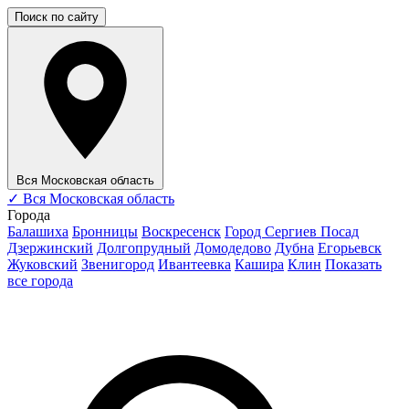
Поиск по сайту
Вся Московская область
✓
Вся Московская область
Города
Балашиха
Бронницы
Воскресенск
Город Сергиев Посад
Дзержинский
Долгопрудный
Домодедово
Дубна
Егорьевск
Жуковский
Звенигород
Ивантеевка
Кашира
Клин
Показать
все города