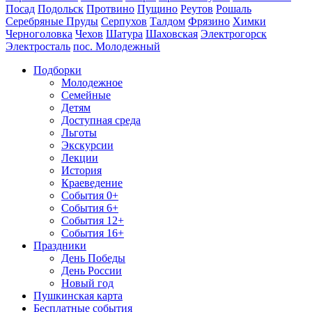
Посад
Подольск
Протвино
Пущино
Реутов
Рошаль
Серебряные Пруды
Серпухов
Талдом
Фрязино
Химки
Черноголовка
Чехов
Шатура
Шаховская
Электрогорск
Электросталь
пос. Молодежный
Подборки
Молодежное
Семейные
Детям
Доступная среда
Льготы
Экскурсии
Лекции
История
Краеведение
События 0+
События 6+
События 12+
События 16+
Праздники
День Победы
День России
Новый год
Пушкинская карта
Бесплатные события