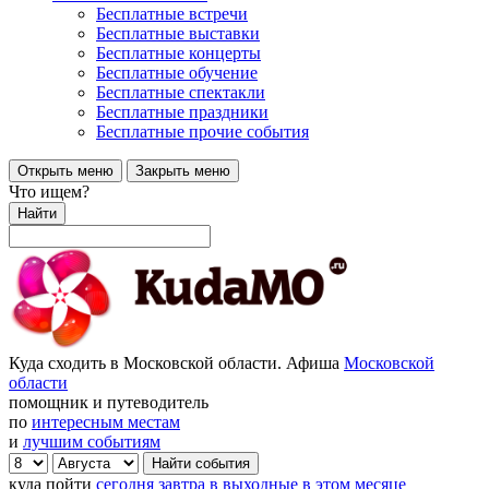
Бесплатные встречи
Бесплатные выставки
Бесплатные концерты
Бесплатные обучение
Бесплатные спектакли
Бесплатные праздники
Бесплатные прочие события
Открыть меню
Закрыть меню
Что ищем?
Найти
Куда сходить в Московской области. Афиша
Московской
области
помощник и путеводитель
по
интересным местам
и
лучшим событиям
куда пойти
сегодня
завтра
в выходные
в этом месяце