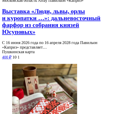
Московская область Array
Павильон «Каприз»
Выставка «Люди, львы, орлы
и куропатки …»: дальневосточный
фарфор из собрания князей
Юсуповых»
С 16 июня 2026 года по 16 апреля 2028 года Павильон
«Каприз» представляет…
Пушкинская карта
400
₽
10
1