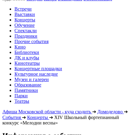
Встречи
Выставки
Концерты
Обучение
Спектакли
Праздники
Прочие события
Кино
Библиотеки
ДК и клубы
Кинотеатры
Концертные площадки
Культурное наследие
Музеи и галереи
Образование
Памятники
Парки
Театры
Афиша Московской области - куда сходить
➔
Домодедово
➔
События
➔
Концерты
➔
XIV Школьный фортепианный
конкурс «Мелодии весны»