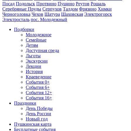
Посад
Подольск
Протвино
Пущино
Реутов
Рошаль
Серебряные Пруды
Серпухов
Талдом
Фрязино
Химки
Черноголовка
Чехов
Шатура
Шаховская
Электрогорск
Электросталь
пос. Молодежный
Подборки
Молодежное
Семейные
Детям
Доступная среда
Льготы
Экскурсии
Лекции
История
Краеведение
События 0+
События 6+
События 12+
События 16+
Праздники
День Победы
День России
Новый год
Пушкинская карта
Бесплатные события