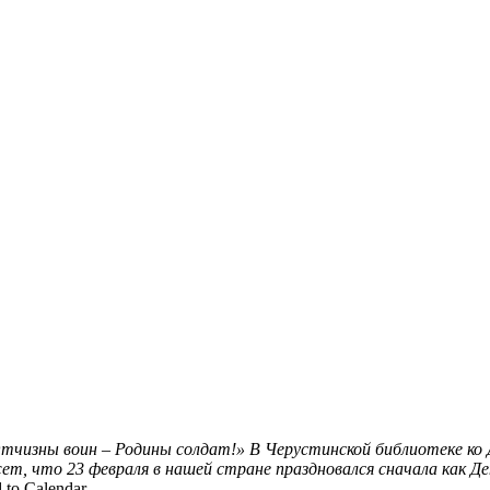
тчизны воин – Родины солдат!»
В Черустинской библиотеке к
т, что 23 февраля в нашей стране праздновался сначала как Де
 to Calendar