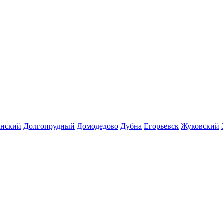
инский
Долгопрудный
Домодедово
Дубна
Егорьевск
Жуковский