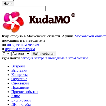
Найти
Куда сходить в Московской области. Афиша
Московской облас
помощник и путеводитель
по
интересным местам
и
лучшим событиям
куда пойти
сегодня
завтра
в выходные
в этом месяце
Встречи
Выставки
Концерты
Обучение
Спектакли
Праздники
Прочие события
Кино
Библиотеки
ДК и клубы