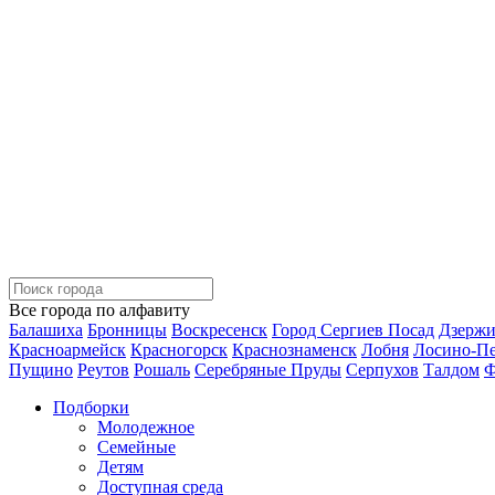
Все города по алфавиту
Балашиха
Бронницы
Воскресенск
Город Сергиев Посад
Дзерж
Красноармейск
Красногорск
Краснознаменск
Лобня
Лосино-П
Пущино
Реутов
Рошаль
Серебряные Пруды
Серпухов
Талдом
Ф
Подборки
Молодежное
Семейные
Детям
Доступная среда