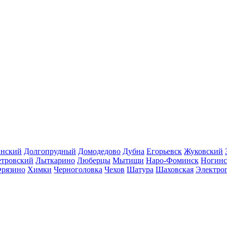
инский
Долгопрудный
Домодедово
Дубна
Егорьевск
Жуковский
етровский
Лыткарино
Люберцы
Мытищи
Наро-Фоминск
Ногинс
рязино
Химки
Черноголовка
Чехов
Шатура
Шаховская
Электро