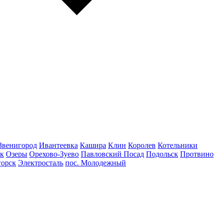
Звенигород
Ивантеевка
Кашира
Клин
Королев
Котельники
к
Озеры
Орехово-Зуево
Павловский Посад
Подольск
Протвино
горск
Электросталь
пос. Молодежный