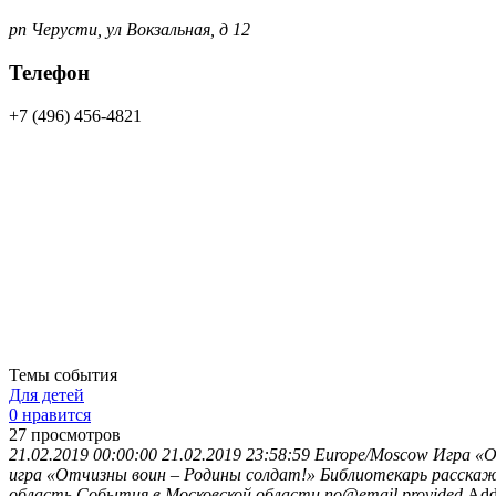
рп Черусти, ул Вокзальная, д 12
Телефон
+7 (496) 456-4821
Темы события
Для детей
0 нравится
27
просмотров
21.02.2019 00:00:00
21.02.2019 23:58:59
Europe/Moscow
Игра «О
игра «Отчизны воин – Родины солдат!» Библиотекарь расскаже
область
События в Московской области
no@email.provided
Add