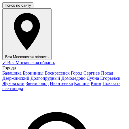
Поиск по сайту
Вся Московская область
✓
Вся Московская область
Города
Балашиха
Бронницы
Воскресенск
Город Сергиев Посад
Дзержинский
Долгопрудный
Домодедово
Дубна
Егорьевск
Жуковский
Звенигород
Ивантеевка
Кашира
Клин
Показать
все города