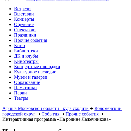
Встречи
Выставки
Концерты
Обучение
Спектакли
Праздники
Прочие события
Кино
Библиотеки
ДК и клубы
Кинотеатры
Концертные площадки
Культурное наследие
Музеи и галереи
Образование
Памятники
Парки
Театры
Афиша Московской области - куда сходить
➔
Коломенский
городской округ
➔
События
➔
Прочие события
➔
Интерактивная программа «На родине Лажечникова»