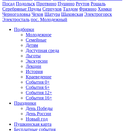
Посад
Подольск
Протвино
Пущино
Реутов
Рошаль
Серебряные Пруды
Серпухов
Талдом
Фрязино
Химки
Черноголовка
Чехов
Шатура
Шаховская
Электрогорск
Электросталь
пос. Молодежный
Подборки
Молодежное
Семейные
Детям
Доступная среда
Льготы
Экскурсии
Лекции
История
Краеведение
События 0+
События 6+
События 12+
События 16+
Праздники
День Победы
День России
Новый год
Пушкинская карта
Бесплатные события