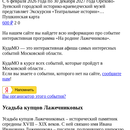
С 6 февраля 2026 года по 30 декабря 2027 года Орехово-
Зуевский городской историко-краеведческий музей
представляет Экскурсия «Театральные истории»…
Пушкинская карта
600
₽
2
0
На нашем сайте вы найдете всю информацию про событие
интерактивная программа «На родине Лажечникова».
КудаМО — это интерактивная афиша самых интересных
событий Московской области.
КудаМО в курсе всех событий, которые пройдут в
Московской области .
Если вы знаете о событии, которого нет на сайте,
сообщите
нам
!
Напомнить
Вы организатор этого события?
Усадьба купцов Лажечниковых
Усадьба купцов Лажечниковых – исторический памятник
середины ХVIII – ХIХ веков. С ней связано имя Ивана
Ивановича Лажечникова – писателя, получившего широкую