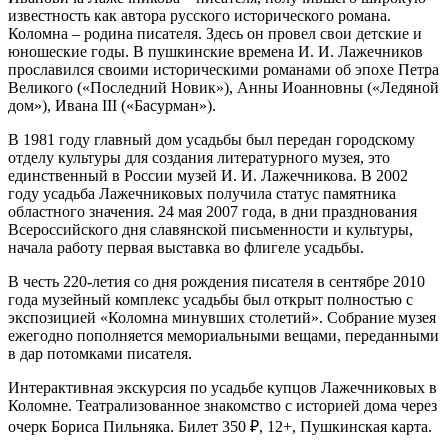
известность как автора русского исторического романа.
Коломна
–
родина писателя. Здесь он провел свои детские и
юношеские годы. В пушкинские времена И. И. Лажечников
прославился своими историческими романами об эпохе Петра
Великого (
«
Последний Новик
»), Анны Иоанновны (
«
Ледяной
дом
»
), Ивана III (
«
Басурман
»
).
В 1981 году главный дом усадьбы был передан городскому
отделу культуры для создания литературного музея, это
единственный в России музей И. И. Лажечникова. В 2002
году усадьба Лажечниковых получила статус памятника
областного значения.
24 мая 2007 года, в дни празднования
Всероссийского дня славянской письменности и культуры,
начала работу первая выставка во флигеле усадьбы.
В честь 220-летия со дня рождения писателя в сентябре 2010
года музейный комплекс усадьбы был открыт полностью с
экспозицией «Коломна минувших столетий». Собрание музея
ежегодно пополняется мемориальными вещами, переданными
в дар потомками писателя.
Интерактивная экскурсия по усадьбе купцов Лажечниковых в
Коломне. Театрализованное знакомство с историей дома через
очерк Бориса Пильняка. Билет 350 ₽, 12+, Пушкинская карта.