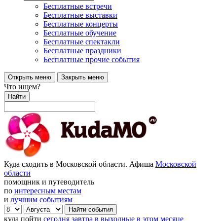
Бесплатные встречи
Бесплатные выставки
Бесплатные концерты
Бесплатные обучение
Бесплатные спектакли
Бесплатные праздники
Бесплатные прочие события
Открыть меню
Закрыть меню
Что ищем?
Найти
Куда сходить в Московской области. Афиша
Московской
области
помощник и путеводитель
по
интересным местам
и
лучшим событиям
куда пойти
сегодня
завтра
в выходные
в этом месяце