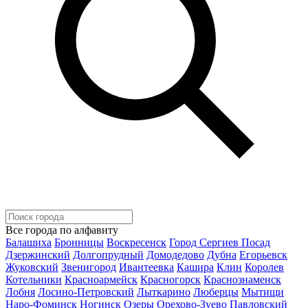
Все города по алфавиту
Балашиха
Бронницы
Воскресенск
Город Сергиев Посад
Дзержинский
Долгопрудный
Домодедово
Дубна
Егорьевск
Жуковский
Звенигород
Ивантеевка
Кашира
Клин
Королев
Котельники
Красноармейск
Красногорск
Краснознаменск
Лобня
Лосино-Петровский
Лыткарино
Люберцы
Мытищи
Наро-Фоминск
Ногинск
Озеры
Орехово-Зуево
Павловский