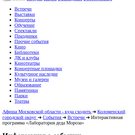
Встречи
Выставки
Концерты
Обучение
Спектакли
Праздники
Прочие события
Кино
Библиотеки
ДК и клубы
Кинотеатры
Концертные площадки
Культурное наследие
Музеи и галереи
Образование
Памятники
Парки
Театры
Афиша Московской области - куда сходить
➔
Коломенский
городской округ
➔
События
➔
Встречи
➔
Интерактивная
программа «Лаборатория деда Мороза»