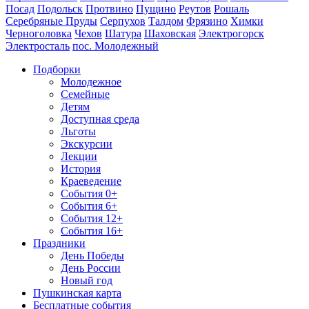
Посад
Подольск
Протвино
Пущино
Реутов
Рошаль
Серебряные Пруды
Серпухов
Талдом
Фрязино
Химки
Черноголовка
Чехов
Шатура
Шаховская
Электрогорск
Электросталь
пос. Молодежный
Подборки
Молодежное
Семейные
Детям
Доступная среда
Льготы
Экскурсии
Лекции
История
Краеведение
События 0+
События 6+
События 12+
События 16+
Праздники
День Победы
День России
Новый год
Пушкинская карта
Бесплатные события