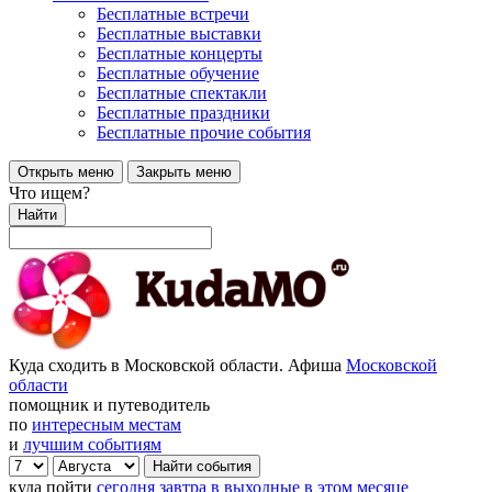
Бесплатные встречи
Бесплатные выставки
Бесплатные концерты
Бесплатные обучение
Бесплатные спектакли
Бесплатные праздники
Бесплатные прочие события
Открыть меню
Закрыть меню
Что ищем?
Найти
Куда сходить в Московской области. Афиша
Московской
области
помощник и путеводитель
по
интересным местам
и
лучшим событиям
куда пойти
сегодня
завтра
в выходные
в этом месяце