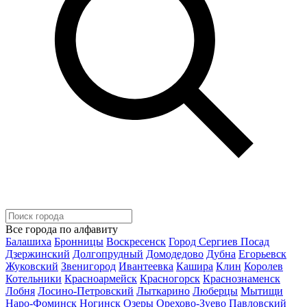
Все города по алфавиту
Балашиха
Бронницы
Воскресенск
Город Сергиев Посад
Дзержинский
Долгопрудный
Домодедово
Дубна
Егорьевск
Жуковский
Звенигород
Ивантеевка
Кашира
Клин
Королев
Котельники
Красноармейск
Красногорск
Краснознаменск
Лобня
Лосино-Петровский
Лыткарино
Люберцы
Мытищи
Наро-Фоминск
Ногинск
Озеры
Орехово-Зуево
Павловский