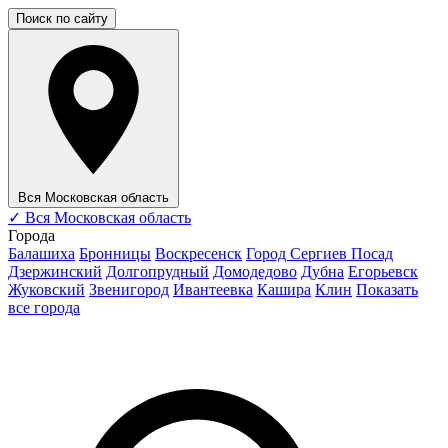
Поиск по сайту
Вся Московская область
✓
Вся Московская область
Города
Балашиха
Бронницы
Воскресенск
Город Сергиев Посад
Дзержинский
Долгопрудный
Домодедово
Дубна
Егорьевск
Жуковский
Звенигород
Ивантеевка
Кашира
Клин
Показать
все города