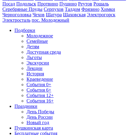
Посад
Подольск
Протвино
Пущино
Реутов
Рошаль
Серебряные Пруды
Серпухов
Талдом
Фрязино
Химки
Черноголовка
Чехов
Шатура
Шаховская
Электрогорск
Электросталь
пос. Молодежный
Подборки
Молодежное
Семейные
Детям
Доступная среда
Льготы
Экскурсии
Лекции
История
Краеведение
События 0+
События 6+
События 12+
События 16+
Праздники
День Победы
День России
Новый год
Пушкинская карта
Бесплатные события