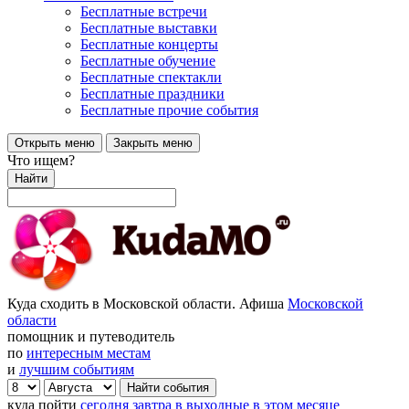
Бесплатные встречи
Бесплатные выставки
Бесплатные концерты
Бесплатные обучение
Бесплатные спектакли
Бесплатные праздники
Бесплатные прочие события
Открыть меню
Закрыть меню
Что ищем?
Найти
Куда сходить в Московской области. Афиша
Московской
области
помощник и путеводитель
по
интересным местам
и
лучшим событиям
куда пойти
сегодня
завтра
в выходные
в этом месяце