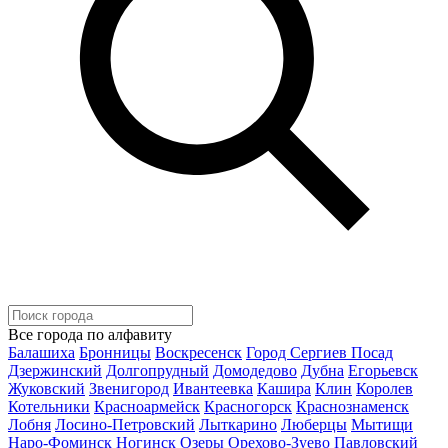
Все города по алфавиту
Балашиха
Бронницы
Воскресенск
Город Сергиев Посад
Дзержинский
Долгопрудный
Домодедово
Дубна
Егорьевск
Жуковский
Звенигород
Ивантеевка
Кашира
Клин
Королев
Котельники
Красноармейск
Красногорск
Краснознаменск
Лобня
Лосино-Петровский
Лыткарино
Люберцы
Мытищи
Наро-Фоминск
Ногинск
Озеры
Орехово-Зуево
Павловский