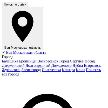
Поиск по сайту
Вся Московская область
✓
Вся Московская область
Города
Балашиха
Бронницы
Воскресенск
Город Сергиев Посад
Дзержинский
Долгопрудный
Домодедово
Дубна
Егорьевск
Жуковский
Звенигород
Ивантеевка
Кашира
Клин
Показать
все города