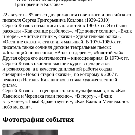
Григорьевича Козлова»
22 августа – 85 лет со дня рождения советского и российского
писателя Сергея Григорьевича Козлова (1939–2010).
Сергей Козлов начал писать для детей в 1960-х гг. Это были
рассказы «Как солнце разбилось», «Где живет солнце», «Ежик
и море», «Чистые птицы», сказки «Удивительная бочка»,
«Осенние сказки», стихи для малышей. В 1970–1980-х гг.
писатель также сочинял детские театральные пьесы:
«Летающий поросенок», «Волк на дереве», «Золотой чай».
Другая сфера его деятельности – киносценарная. В 1970-х гг.
Сергей Козлов окончил высшие курсы сценаристов
и режиссеров, а в качестве дипломной работы создал
сценарий «Новой старой сказки», по которому в 2007 г.
режиссер Наталья Калашникова сняла художественный
фильм.
Сергей Козлов — сценарист таких мультфильмов, как «Как
Львенок и Черепаха пели песню», «В порту», «Ёжик
в тумане», «Трям! Здравствуйте!», «Как Ёжик и Медвежонок
небо меняли».
Фотографии события