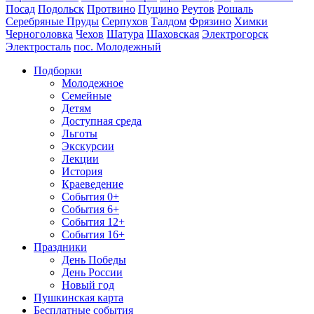
Посад
Подольск
Протвино
Пущино
Реутов
Рошаль
Серебряные Пруды
Серпухов
Талдом
Фрязино
Химки
Черноголовка
Чехов
Шатура
Шаховская
Электрогорск
Электросталь
пос. Молодежный
Подборки
Молодежное
Семейные
Детям
Доступная среда
Льготы
Экскурсии
Лекции
История
Краеведение
События 0+
События 6+
События 12+
События 16+
Праздники
День Победы
День России
Новый год
Пушкинская карта
Бесплатные события