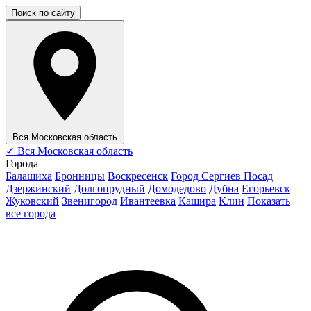
Поиск по сайту
Вся Московская область
✓
Вся Московская область
Города
Балашиха
Бронницы
Воскресенск
Город Сергиев Посад
Дзержинский
Долгопрудный
Домодедово
Дубна
Егорьевск
Жуковский
Звенигород
Ивантеевка
Кашира
Клин
Показать
все города