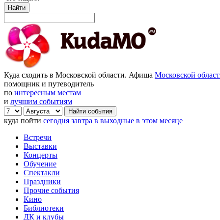
Найти
Куда сходить в Московской области. Афиша
Московской облас
помощник и путеводитель
по
интересным местам
и
лучшим событиям
куда пойти
сегодня
завтра
в выходные
в этом месяце
Встречи
Выставки
Концерты
Обучение
Спектакли
Праздники
Прочие события
Кино
Библиотеки
ДК и клубы