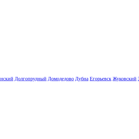
инский
Долгопрудный
Домодедово
Дубна
Егорьевск
Жуковский