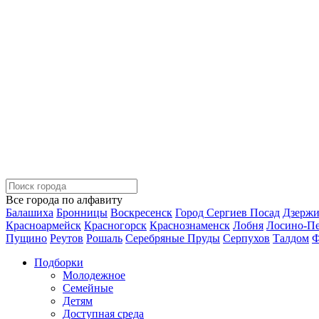
Все города по алфавиту
Балашиха
Бронницы
Воскресенск
Город Сергиев Посад
Дзерж
Красноармейск
Красногорск
Краснознаменск
Лобня
Лосино-П
Пущино
Реутов
Рошаль
Серебряные Пруды
Серпухов
Талдом
Ф
Подборки
Молодежное
Семейные
Детям
Доступная среда