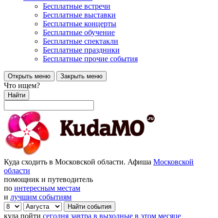
Бесплатные встречи
Бесплатные выставки
Бесплатные концерты
Бесплатные обучение
Бесплатные спектакли
Бесплатные праздники
Бесплатные прочие события
Открыть меню
Закрыть меню
Что ищем?
Найти
Куда сходить в Московской области. Афиша
Московской
области
помощник и путеводитель
по
интересным местам
и
лучшим событиям
куда пойти
сегодня
завтра
в выходные
в этом месяце