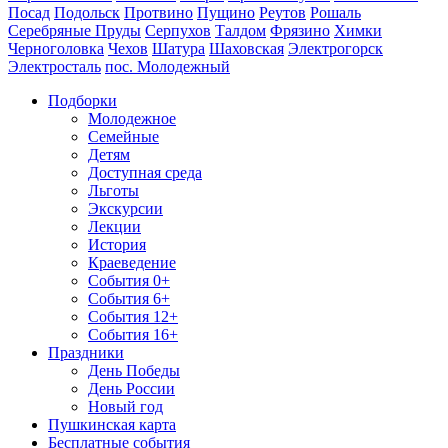
Посад
Подольск
Протвино
Пущино
Реутов
Рошаль
Серебряные Пруды
Серпухов
Талдом
Фрязино
Химки
Черноголовка
Чехов
Шатура
Шаховская
Электрогорск
Электросталь
пос. Молодежный
Подборки
Молодежное
Семейные
Детям
Доступная среда
Льготы
Экскурсии
Лекции
История
Краеведение
События 0+
События 6+
События 12+
События 16+
Праздники
День Победы
День России
Новый год
Пушкинская карта
Бесплатные события