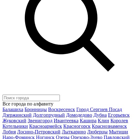
Все города по алфавиту
Балашиха
Бронницы
Воскресенск
Город Сергиев Посад
Дзержинский
Долгопрудный
Домодедово
Дубна
Егорьевск
Жуковский
Звенигород
Ивантеевка
Кашира
Клин
Королев
Котельники
Красноармейск
Красногорск
Краснознаменск
Лобня
Лосино-Петровский
Лыткарино
Люберцы
Мытищи
Наро-Фоминск
Ногинск
Озеры
Орехово-Зуево
Павловский