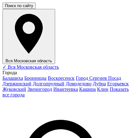
Поиск по сайту
Вся Московская область
✓
Вся Московская область
Города
Балашиха
Бронницы
Воскресенск
Город Сергиев Посад
Дзержинский
Долгопрудный
Домодедово
Дубна
Егорьевск
Жуковский
Звенигород
Ивантеевка
Кашира
Клин
Показать
все города