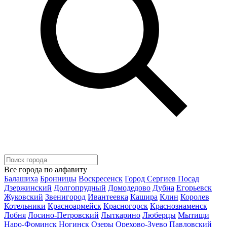
Все города по алфавиту
Балашиха
Бронницы
Воскресенск
Город Сергиев Посад
Дзержинский
Долгопрудный
Домодедово
Дубна
Егорьевск
Жуковский
Звенигород
Ивантеевка
Кашира
Клин
Королев
Котельники
Красноармейск
Красногорск
Краснознаменск
Лобня
Лосино-Петровский
Лыткарино
Люберцы
Мытищи
Наро-Фоминск
Ногинск
Озеры
Орехово-Зуево
Павловский