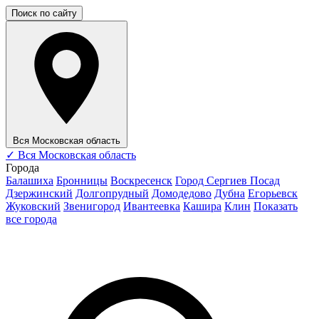
Поиск по сайту
Вся Московская область
✓
Вся Московская область
Города
Балашиха
Бронницы
Воскресенск
Город Сергиев Посад
Дзержинский
Долгопрудный
Домодедово
Дубна
Егорьевск
Жуковский
Звенигород
Ивантеевка
Кашира
Клин
Показать
все города