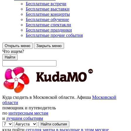
Бесплатные встречи
Бесплатные выставки
Бесплатные концерты
Бесплатные обучение
Бесплатные спектакли
Бесплатные праздники
Бесплатные прочие события
Открыть меню
Закрыть меню
Что ищем?
Найти
Куда сходить в Московской области. Афиша
Московской
области
помощник и путеводитель
по
интересным местам
и
лучшим событиям
куда пойти
сегодня
завтра
в выходные
в этом месяце