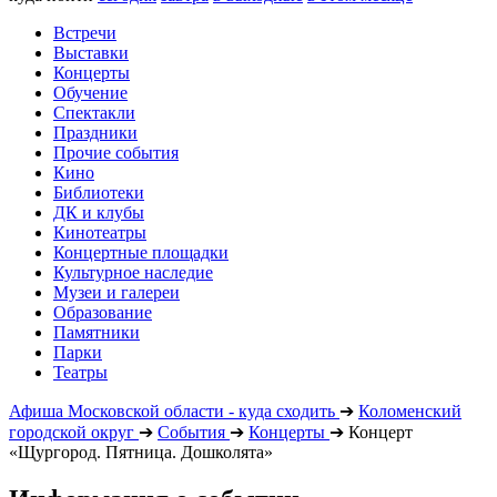
Встречи
Выставки
Концерты
Обучение
Спектакли
Праздники
Прочие события
Кино
Библиотеки
ДК и клубы
Кинотеатры
Концертные площадки
Культурное наследие
Музеи и галереи
Образование
Памятники
Парки
Театры
Афиша Московской области - куда сходить
➔
Коломенский
городской округ
➔
События
➔
Концерты
➔
Концерт
«Щургород. Пятница. Дошколята»