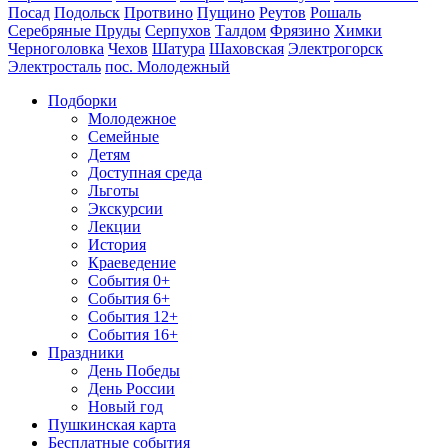
Посад
Подольск
Протвино
Пущино
Реутов
Рошаль
Серебряные Пруды
Серпухов
Талдом
Фрязино
Химки
Черноголовка
Чехов
Шатура
Шаховская
Электрогорск
Электросталь
пос. Молодежный
Подборки
Молодежное
Семейные
Детям
Доступная среда
Льготы
Экскурсии
Лекции
История
Краеведение
События 0+
События 6+
События 12+
События 16+
Праздники
День Победы
День России
Новый год
Пушкинская карта
Бесплатные события