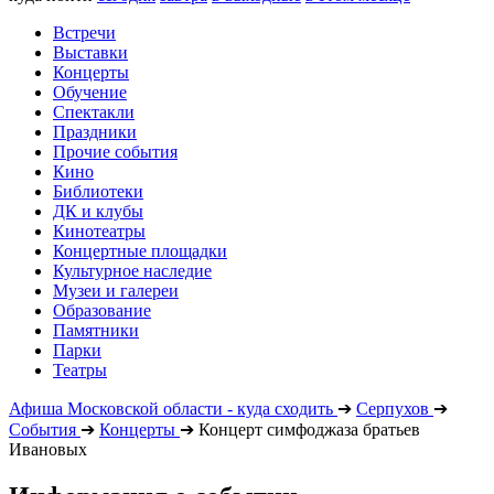
Встречи
Выставки
Концерты
Обучение
Спектакли
Праздники
Прочие события
Кино
Библиотеки
ДК и клубы
Кинотеатры
Концертные площадки
Культурное наследие
Музеи и галереи
Образование
Памятники
Парки
Театры
Афиша Московской области - куда сходить
➔
Серпухов
➔
События
➔
Концерты
➔
Концерт симфоджаза братьев
Ивановых