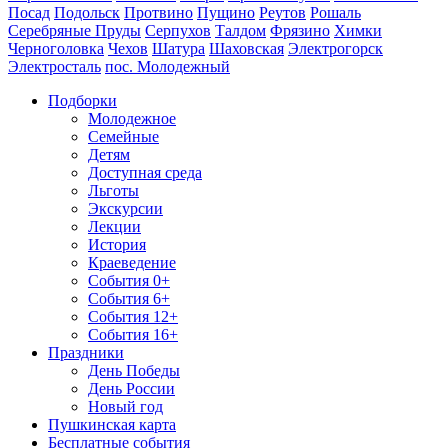
Посад
Подольск
Протвино
Пущино
Реутов
Рошаль
Серебряные Пруды
Серпухов
Талдом
Фрязино
Химки
Черноголовка
Чехов
Шатура
Шаховская
Электрогорск
Электросталь
пос. Молодежный
Подборки
Молодежное
Семейные
Детям
Доступная среда
Льготы
Экскурсии
Лекции
История
Краеведение
События 0+
События 6+
События 12+
События 16+
Праздники
День Победы
День России
Новый год
Пушкинская карта
Бесплатные события