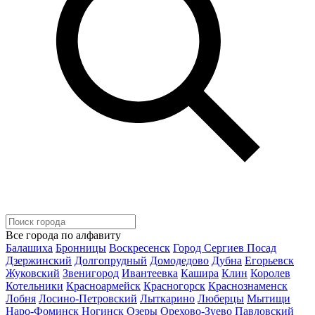
Все города по алфавиту
Балашиха
Бронницы
Воскресенск
Город Сергиев Посад
Дзержинский
Долгопрудный
Домодедово
Дубна
Егорьевск
Жуковский
Звенигород
Ивантеевка
Кашира
Клин
Королев
Котельники
Красноармейск
Красногорск
Краснознаменск
Лобня
Лосино-Петровский
Лыткарино
Люберцы
Мытищи
Наро-Фоминск
Ногинск
Озеры
Орехово-Зуево
Павловский