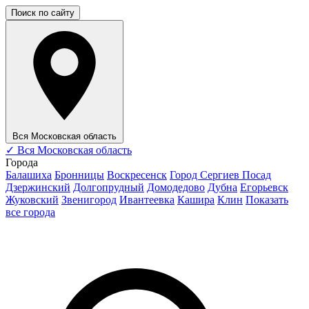
Поиск по сайту
Вся Московская область
✓
Вся Московская область
Города
Балашиха
Бронницы
Воскресенск
Город Сергиев Посад
Дзержинский
Долгопрудный
Домодедово
Дубна
Егорьевск
Жуковский
Звенигород
Ивантеевка
Кашира
Клин
Показать
все города