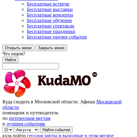
Бесплатные встречи
Бесплатные выставки
Бесплатные концерты
Бесплатные обучение
Бесплатные спектакли
Бесплатные праздники
Бесплатные прочие события
Открыть меню
Закрыть меню
Что ищем?
Найти
Куда сходить в Московской области. Афиша
Московской
области
помощник и путеводитель
по
интересным местам
и
лучшим событиям
куда пойти
сегодня
завтра
в выходные
в этом месяце