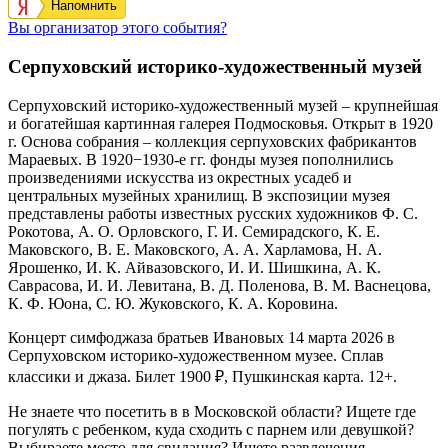
Напомнить
Вы организатор этого события?
Серпуховский историко-художественный музей
Серпуховский историко-художественный музей – крупнейшая
и богатейшая картинная галерея Подмосковья. Открыт в 1920
г. Основа собрания –
коллекция серпуховских фабрикантов
Мараевых. В 1920−1930-е гг. фонды музея пополнились
произведениями искусства из окрестных усадеб и
центральных музейных хранилищ. В экспозиции музея
представлены работы известных русских художников Ф. С.
Рокотова, А. О. Орловского, Г. И. Семирадского, К. Е.
Маковского, В. Е. Маковского, А. А. Харламова, Н. А.
Ярошенко, И. К. Айвазовского, И. И. Шишкина, А. К.
Саврасова, И. И. Левитана, В. Д. Поленова, В. М. Васнецова,
К. Ф. Юона, С. Ю. Жуковского, К. А. Коровина.
Концерт симфоджаза братьев Ивановых 14 марта 2026 в
Серпуховском историко-художественном музее. Сплав
классики и джаза. Билет 1900 ₽, Пушкинская карта. 12+.
Не знаете что посетить в в Московской области? Ищете где
погулять с ребенком, куда сходить с парнем или девушкой?
Выбираете место для свидания? Ищете развлечения