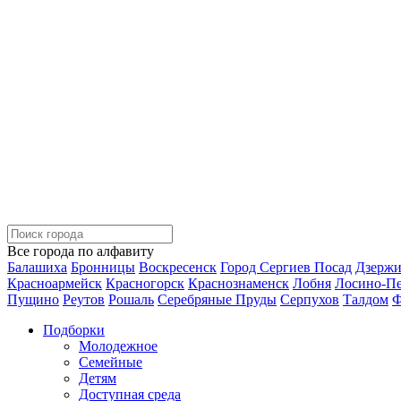
Все города по алфавиту
Балашиха
Бронницы
Воскресенск
Город Сергиев Посад
Дзерж
Красноармейск
Красногорск
Краснознаменск
Лобня
Лосино-П
Пущино
Реутов
Рошаль
Серебряные Пруды
Серпухов
Талдом
Ф
Подборки
Молодежное
Семейные
Детям
Доступная среда