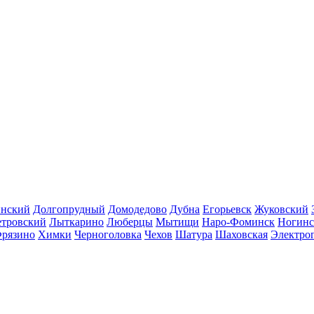
инский
Долгопрудный
Домодедово
Дубна
Егорьевск
Жуковский
етровский
Лыткарино
Люберцы
Мытищи
Наро-Фоминск
Ногинс
рязино
Химки
Черноголовка
Чехов
Шатура
Шаховская
Электро