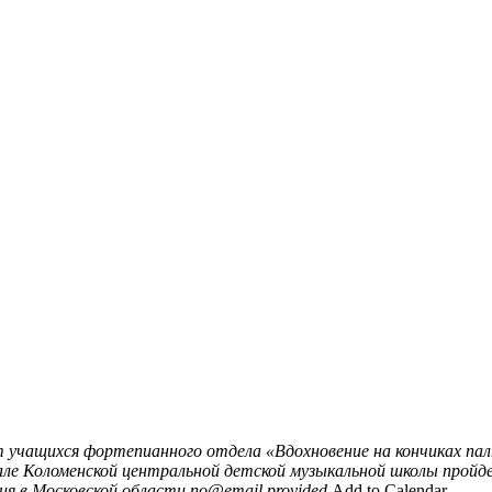
 учащихся фортепианного отдела «Вдохновение на кончиках пал
зале Коломенской центральной детской музыкальной школы прой
я в Московской области
no@email.provided
Add to Calendar