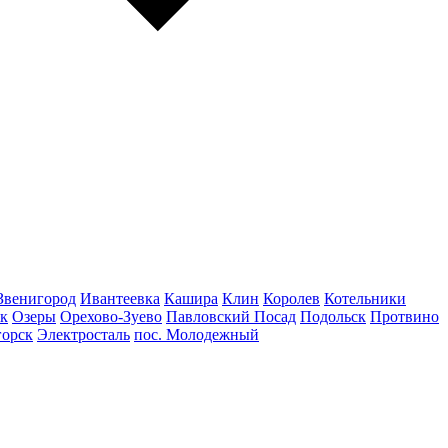
Звенигород
Ивантеевка
Кашира
Клин
Королев
Котельники
к
Озеры
Орехово-Зуево
Павловский Посад
Подольск
Протвино
горск
Электросталь
пос. Молодежный