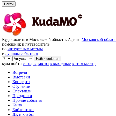
Найти
Куда сходить в Московской области. Афиша
Московской облас
помощник и путеводитель
по
интересным местам
и
лучшим событиям
куда пойти
сегодня
завтра
в выходные
в этом месяце
Встречи
Выставки
Концерты
Обучение
Спектакли
Праздники
Прочие события
Кино
Библиотеки
ДК и клубы