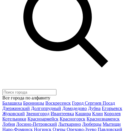
Все города по алфавиту
Балашиха
Бронницы
Воскресенск
Город Сергиев Посад
Дзержинский
Долгопрудный
Домодедово
Дубна
Егорьевск
Жуковский
Звенигород
Ивантеевка
Кашира
Клин
Королев
Котельники
Красноармейск
Красногорск
Краснознаменск
Лобня
Лосино-Петровский
Лыткарино
Люберцы
Мытищи
Наро-Фоминск
Ногинск
Озеры
Орехово-Зуево
Павловский