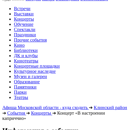
Встречи
Выставки
Концерты
Обучение
Спектакли
Праздники
Прочие события
Кино
Библиотеки
ДК и клубы
Кинотеатры
Концертные площадки
Культурное наследие
Музеи и галереи
Образование
Памятники
Парки
Театры
Афиша Московской области - куда сходить
➔
Клинский район
➔
События
➔
Концерты
➔
Концерт «В настроении
каприччио»