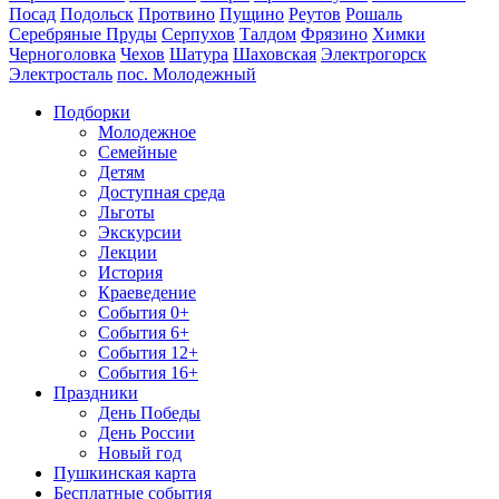
Посад
Подольск
Протвино
Пущино
Реутов
Рошаль
Серебряные Пруды
Серпухов
Талдом
Фрязино
Химки
Черноголовка
Чехов
Шатура
Шаховская
Электрогорск
Электросталь
пос. Молодежный
Подборки
Молодежное
Семейные
Детям
Доступная среда
Льготы
Экскурсии
Лекции
История
Краеведение
События 0+
События 6+
События 12+
События 16+
Праздники
День Победы
День России
Новый год
Пушкинская карта
Бесплатные события