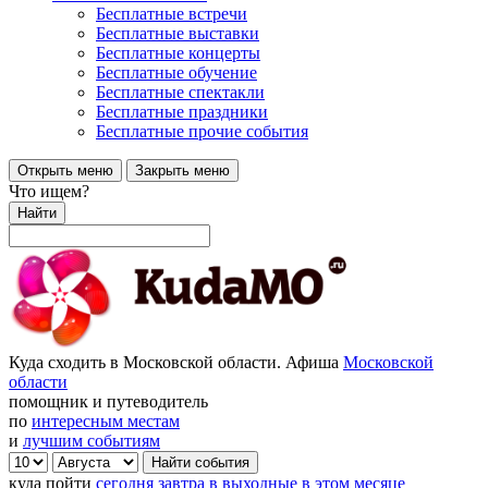
Бесплатные встречи
Бесплатные выставки
Бесплатные концерты
Бесплатные обучение
Бесплатные спектакли
Бесплатные праздники
Бесплатные прочие события
Открыть меню
Закрыть меню
Что ищем?
Найти
Куда сходить в Московской области. Афиша
Московской
области
помощник и путеводитель
по
интересным местам
и
лучшим событиям
куда пойти
сегодня
завтра
в выходные
в этом месяце