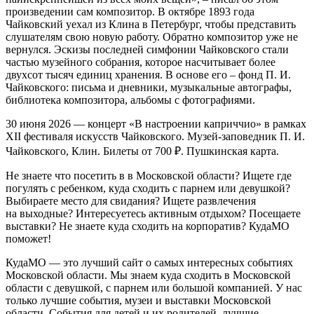
произведении сам композитор. В октябре 1893 года
Чайковский уехал из Клина в Петербург, чтобы представить
слушателям свою новую работу. Обратно композитор уже не
вернулся. Эскизы последней симфонии Чайковского стали
частью музейного собрания, которое насчитывает более
двухсот тысяч единиц хранения. В основе его – фонд П. И.
Чайковского: письма и дневники, музыкальные автографы,
библиотека композитора, альбомы с фотографиями.
30 июня 2026 — концерт «В настроении каприччио» в рамках
XII фестиваля искусств Чайковского. Музей-заповедник П. И.
Чайковского, Клин. Билеты от 700 ₽. Пушкинская карта.
Не знаете что посетить в в Московской области? Ищете где
погулять с ребенком, куда сходить с парнем или девушкой?
Выбираете место для свидания? Ищете развлечения
на выходные? Интересуетесь активным отдыхом? Посещаете
выставки? Не знаете куда сходить на корпоратив? КудаМО
поможет!
КудаМО — это лучший сайт о самых интересных событиях
Московской области. Мы знаем куда сходить в Московской
области с девушкой, с парнем или большой компанией. У нас
только лучшие события, музеи и выставки Московской
области. События для детей и их родителей, лучшие