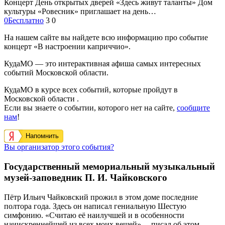
Концерт День открытых дверей «Здесь живут таланты» Дом
культуры «Ровесник» приглашает на день…
0
Бесплатно
3
0
На нашем сайте вы найдете всю информацию про событие
концерт «В настроении каприччио».
КудаМО — это интерактивная афиша самых интересных
событий Московской области.
КудаМО в курсе всех событий, которые пройдут в
Московской области .
Если вы знаете о событии, которого нет на сайте,
сообщите
нам
!
Напомнить
Вы организатор этого события?
Государственный мемориальный музыкальный
музей-заповедник П. И. Чайковского
Пётр Ильич Чайковский прожил в этом доме последние
полтора года. Здесь он написал гениальную Шестую
симфонию. «Считаю её наилучшей и в особенности
наиискреннейшей из всех моих вещей», – писал об этом