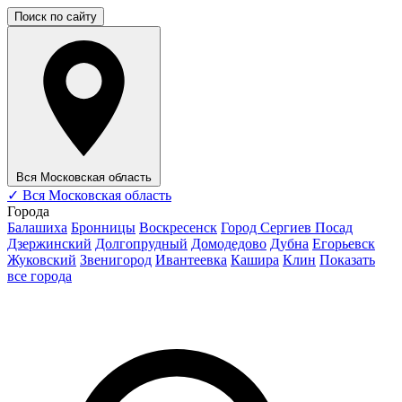
Поиск по сайту
Вся Московская область
✓
Вся Московская область
Города
Балашиха
Бронницы
Воскресенск
Город Сергиев Посад
Дзержинский
Долгопрудный
Домодедово
Дубна
Егорьевск
Жуковский
Звенигород
Ивантеевка
Кашира
Клин
Показать
все города