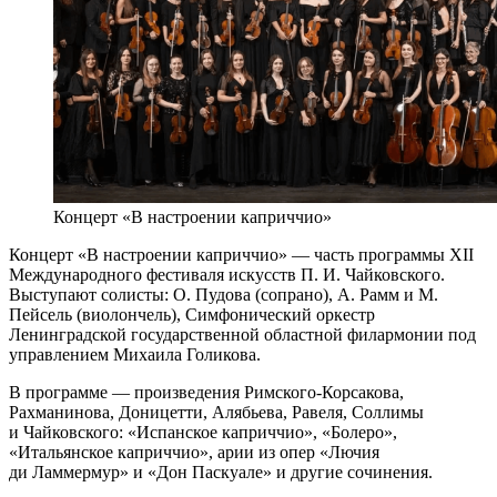
Концерт «В настроении каприччио»
Концерт «В настроении каприччио» — часть программы XII
Международного фестиваля искусств П. И. Чайковского.
Выступают солисты: О. Пудова (сопрано), А. Рамм и М.
Пейсель (виолончель), Симфонический оркестр
Ленинградской государственной областной филармонии под
управлением Михаила Голикова.
В программе — произведения Римского-Корсакова,
Рахманинова, Доницетти, Алябьева, Равеля, Соллимы
и Чайковского: «Испанское каприччио», «Болеро»,
«Итальянское каприччио», арии из опер «Лючия
ди Ламмермур» и «Дон Паскуале» и другие сочинения.