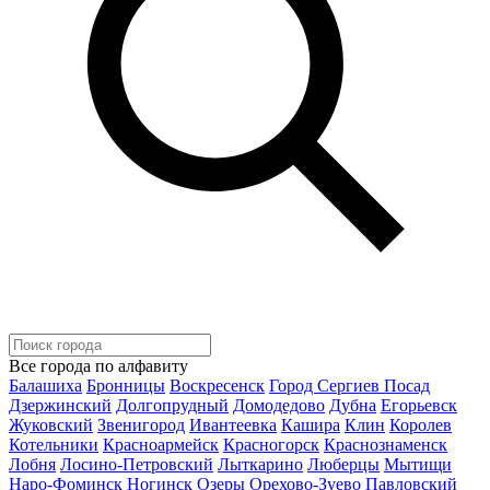
Все города по алфавиту
Балашиха
Бронницы
Воскресенск
Город Сергиев Посад
Дзержинский
Долгопрудный
Домодедово
Дубна
Егорьевск
Жуковский
Звенигород
Ивантеевка
Кашира
Клин
Королев
Котельники
Красноармейск
Красногорск
Краснознаменск
Лобня
Лосино-Петровский
Лыткарино
Люберцы
Мытищи
Наро-Фоминск
Ногинск
Озеры
Орехово-Зуево
Павловский