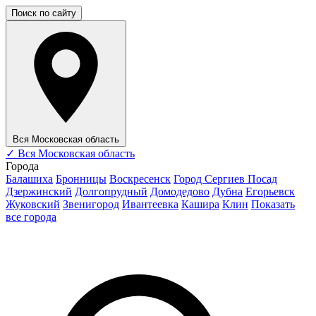
Поиск по сайту
Вся Московская область
✓
Вся Московская область
Города
Балашиха
Бронницы
Воскресенск
Город Сергиев Посад
Дзержинский
Долгопрудный
Домодедово
Дубна
Егорьевск
Жуковский
Звенигород
Ивантеевка
Кашира
Клин
Показать
все города