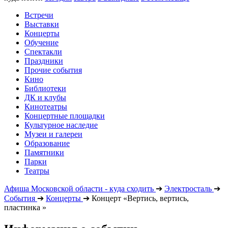
Встречи
Выставки
Концерты
Обучение
Спектакли
Праздники
Прочие события
Кино
Библиотеки
ДК и клубы
Кинотеатры
Концертные площадки
Культурное наследие
Музеи и галереи
Образование
Памятники
Парки
Театры
Афиша Московской области - куда сходить
➔
Электросталь
➔
События
➔
Концерты
➔
Концерт «Вертись, вертись,
пластинка »