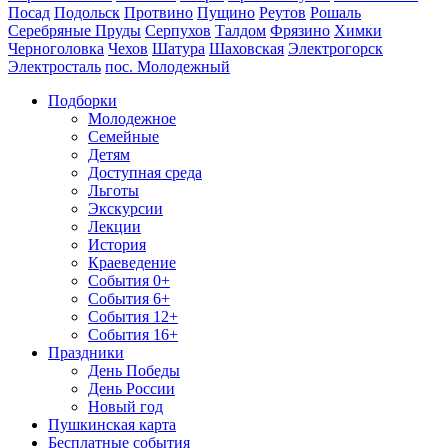
Посад
Подольск
Протвино
Пущино
Реутов
Рошаль
Серебряные Пруды
Серпухов
Талдом
Фрязино
Химки
Черноголовка
Чехов
Шатура
Шаховская
Электрогорск
Электросталь
пос. Молодежный
Подборки
Молодежное
Семейные
Детям
Доступная среда
Льготы
Экскурсии
Лекции
История
Краеведение
События 0+
События 6+
События 12+
События 16+
Праздники
День Победы
День России
Новый год
Пушкинская карта
Бесплатные события