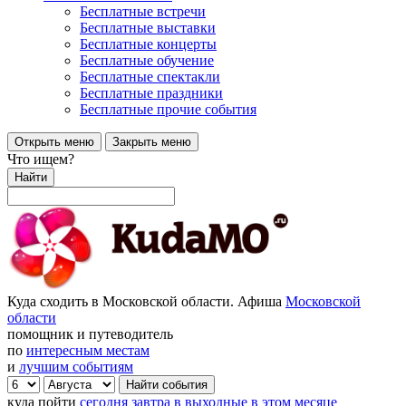
Бесплатные встречи
Бесплатные выставки
Бесплатные концерты
Бесплатные обучение
Бесплатные спектакли
Бесплатные праздники
Бесплатные прочие события
Открыть меню
Закрыть меню
Что ищем?
Найти
Куда сходить в Московской области. Афиша
Московской
области
помощник и путеводитель
по
интересным местам
и
лучшим событиям
куда пойти
сегодня
завтра
в выходные
в этом месяце