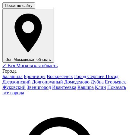
Поиск по сайту
Вся Московская область
✓
Вся Московская область
Города
Балашиха
Бронницы
Воскресенск
Город Сергиев Посад
Дзержинский
Долгопрудный
Домодедово
Дубна
Егорьевск
Жуковский
Звенигород
Ивантеевка
Кашира
Клин
Показать
все города