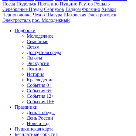
Посад
Подольск
Протвино
Пущино
Реутов
Рошаль
Серебряные Пруды
Серпухов
Талдом
Фрязино
Химки
Черноголовка
Чехов
Шатура
Шаховская
Электрогорск
Электросталь
пос. Молодежный
Подборки
Молодежное
Семейные
Детям
Доступная среда
Льготы
Экскурсии
Лекции
История
Краеведение
События 0+
События 6+
События 12+
События 16+
Праздники
День Победы
День России
Новый год
Пушкинская карта
Бесплатные события