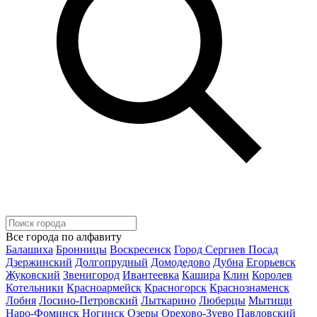
Все города по алфавиту
Балашиха
Бронницы
Воскресенск
Город Сергиев Посад
Дзержинский
Долгопрудный
Домодедово
Дубна
Егорьевск
Жуковский
Звенигород
Ивантеевка
Кашира
Клин
Королев
Котельники
Красноармейск
Красногорск
Краснознаменск
Лобня
Лосино-Петровский
Лыткарино
Люберцы
Мытищи
Наро-Фоминск
Ногинск
Озеры
Орехово-Зуево
Павловский