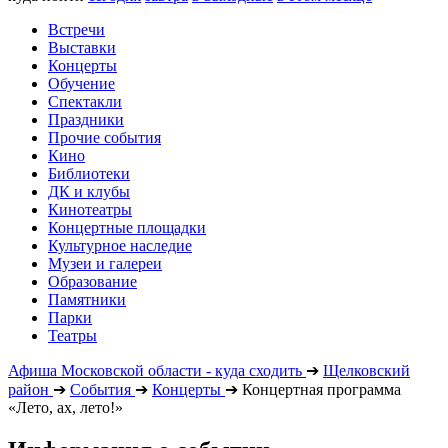
Встречи
Выставки
Концерты
Обучение
Спектакли
Праздники
Прочие события
Кино
Библиотеки
ДК и клубы
Кинотеатры
Концертные площадки
Культурное наследие
Музеи и галереи
Образование
Памятники
Парки
Театры
Афиша Московской области - куда сходить
➔
Щелковский
район
➔
События
➔
Концерты
➔
Концертная программа
«Лето, ах, лето!»