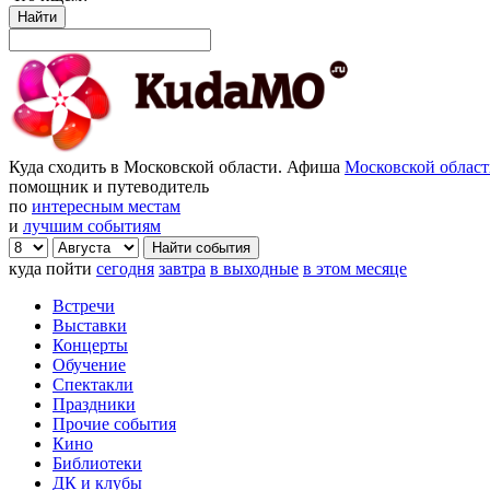
Найти
Куда сходить в Московской области. Афиша
Московской облас
помощник и путеводитель
по
интересным местам
и
лучшим событиям
куда пойти
сегодня
завтра
в выходные
в этом месяце
Встречи
Выставки
Концерты
Обучение
Спектакли
Праздники
Прочие события
Кино
Библиотеки
ДК и клубы