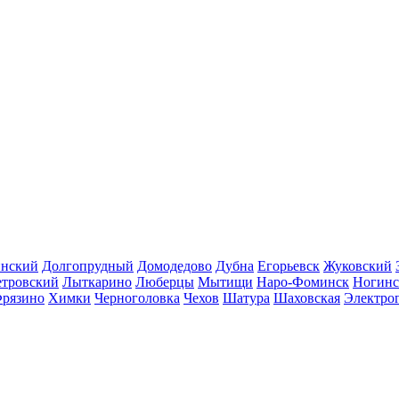
инский
Долгопрудный
Домодедово
Дубна
Егорьевск
Жуковский
етровский
Лыткарино
Люберцы
Мытищи
Наро-Фоминск
Ногинс
рязино
Химки
Черноголовка
Чехов
Шатура
Шаховская
Электро