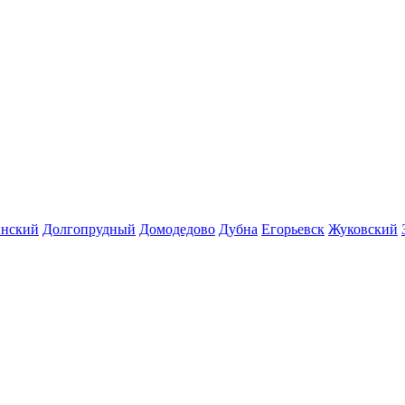
инский
Долгопрудный
Домодедово
Дубна
Егорьевск
Жуковский