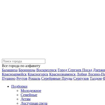
Все города по алфавиту
Балашиха
Бронницы
Воскресенск
Город Сергиев Посад
Дзерж
Красноармейск
Красногорск
Краснознаменск
Лобня
Лосино-П
Пущино
Реутов
Рошаль
Серебряные Пруды
Серпухов
Талдом
Ф
Подборки
Молодежное
Семейные
Детям
Доступная среда