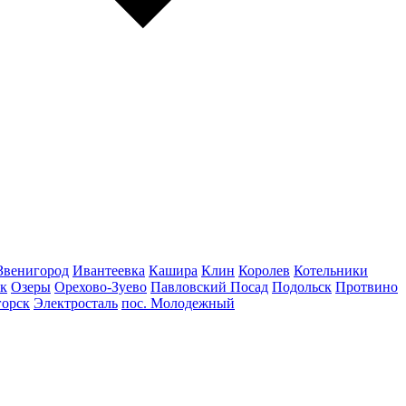
Звенигород
Ивантеевка
Кашира
Клин
Королев
Котельники
к
Озеры
Орехово-Зуево
Павловский Посад
Подольск
Протвино
горск
Электросталь
пос. Молодежный