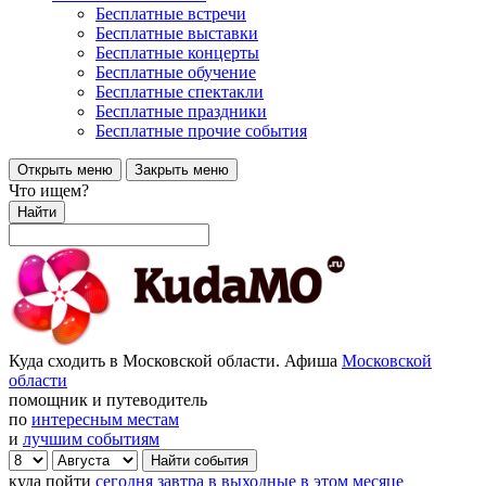
Бесплатные встречи
Бесплатные выставки
Бесплатные концерты
Бесплатные обучение
Бесплатные спектакли
Бесплатные праздники
Бесплатные прочие события
Открыть меню
Закрыть меню
Что ищем?
Найти
Куда сходить в Московской области. Афиша
Московской
области
помощник и путеводитель
по
интересным местам
и
лучшим событиям
куда пойти
сегодня
завтра
в выходные
в этом месяце