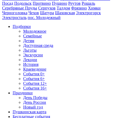
Посад
Подольск
Протвино
Пущино
Реутов
Рошаль
Серебряные Пруды
Серпухов
Талдом
Фрязино
Химки
Черноголовка
Чехов
Шатура
Шаховская
Электрогорск
Электросталь
пос. Молодежный
Подборки
Молодежное
Семейные
Детям
Доступная среда
Льготы
Экскурсии
Лекции
История
Краеведение
События 0+
События 6+
События 12+
События 16+
Праздники
День Победы
День России
Новый год
Пушкинская карта
Бесплатные события