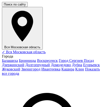
Поиск по сайту
Вся Московская область
✓
Вся Московская область
Города
Балашиха
Бронницы
Воскресенск
Город Сергиев Посад
Дзержинский
Долгопрудный
Домодедово
Дубна
Егорьевск
Жуковский
Звенигород
Ивантеевка
Кашира
Клин
Показать
все города