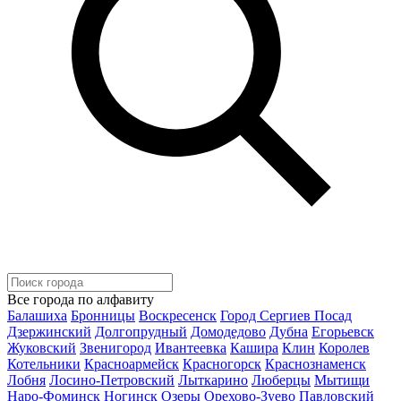
Все города по алфавиту
Балашиха
Бронницы
Воскресенск
Город Сергиев Посад
Дзержинский
Долгопрудный
Домодедово
Дубна
Егорьевск
Жуковский
Звенигород
Ивантеевка
Кашира
Клин
Королев
Котельники
Красноармейск
Красногорск
Краснознаменск
Лобня
Лосино-Петровский
Лыткарино
Люберцы
Мытищи
Наро-Фоминск
Ногинск
Озеры
Орехово-Зуево
Павловский