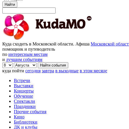
Найти
Куда сходить в Московской области. Афиша
Московской облас
помощник и путеводитель
по
интересным местам
и
лучшим событиям
куда пойти
сегодня
завтра
в выходные
в этом месяце
Встречи
Выставки
Концерты
Обучение
Спектакли
Праздники
Прочие события
Кино
Библиотеки
ДК и клубы