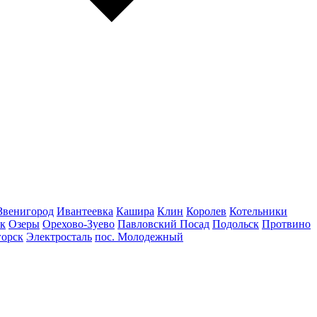
Звенигород
Ивантеевка
Кашира
Клин
Королев
Котельники
к
Озеры
Орехово-Зуево
Павловский Посад
Подольск
Протвино
горск
Электросталь
пос. Молодежный