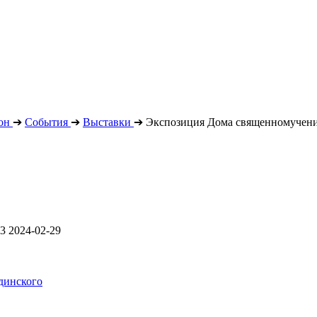
он
➔
События
➔
Выставки
➔
Экспозиция Дома священномучени
03
2024-02-29
динского