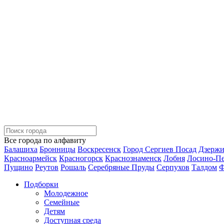
Все города по алфавиту
Балашиха
Бронницы
Воскресенск
Город Сергиев Посад
Дзерж
Красноармейск
Красногорск
Краснознаменск
Лобня
Лосино-П
Пущино
Реутов
Рошаль
Серебряные Пруды
Серпухов
Талдом
Ф
Подборки
Молодежное
Семейные
Детям
Доступная среда