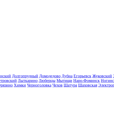
инский
Долгопрудный
Домодедово
Дубна
Егорьевск
Жуковский
етровский
Лыткарино
Люберцы
Мытищи
Наро-Фоминск
Ногинс
рязино
Химки
Черноголовка
Чехов
Шатура
Шаховская
Электро