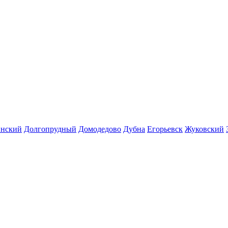
инский
Долгопрудный
Домодедово
Дубна
Егорьевск
Жуковский