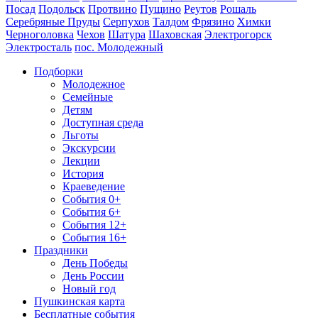
Посад
Подольск
Протвино
Пущино
Реутов
Рошаль
Серебряные Пруды
Серпухов
Талдом
Фрязино
Химки
Черноголовка
Чехов
Шатура
Шаховская
Электрогорск
Электросталь
пос. Молодежный
Подборки
Молодежное
Семейные
Детям
Доступная среда
Льготы
Экскурсии
Лекции
История
Краеведение
События 0+
События 6+
События 12+
События 16+
Праздники
День Победы
День России
Новый год
Пушкинская карта
Бесплатные события