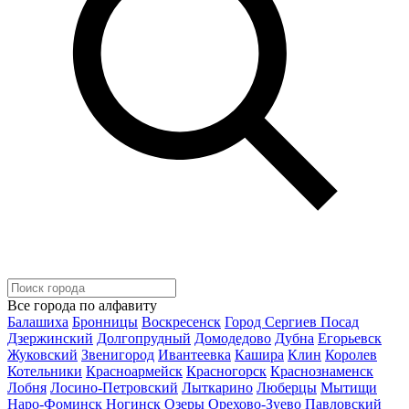
Все города по алфавиту
Балашиха
Бронницы
Воскресенск
Город Сергиев Посад
Дзержинский
Долгопрудный
Домодедово
Дубна
Егорьевск
Жуковский
Звенигород
Ивантеевка
Кашира
Клин
Королев
Котельники
Красноармейск
Красногорск
Краснознаменск
Лобня
Лосино-Петровский
Лыткарино
Люберцы
Мытищи
Наро-Фоминск
Ногинск
Озеры
Орехово-Зуево
Павловский