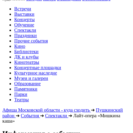
Встречи
Выставки
Концерты
Обучение
Спектакли
Праздники
Прочие события
Кино
Библиотеки
ДК и клубы
Кинотеатры
Концертные площадки
Культурное наследие
Музеи и галереи
Образование
Памятники
Парки
Театры
Афиша Московской области - куда сходить
➔
Пушкинский
район
➔
События
➔
Спектакли
➔
Лайт-опера «Мишкина
каша»