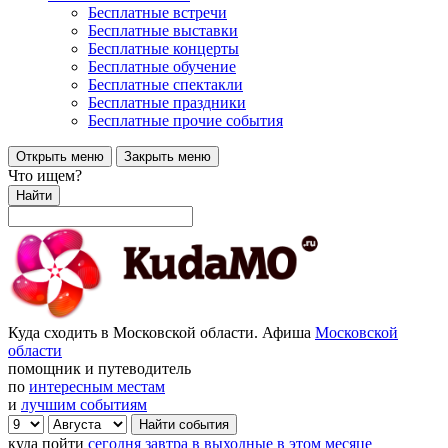
Бесплатные встречи
Бесплатные выставки
Бесплатные концерты
Бесплатные обучение
Бесплатные спектакли
Бесплатные праздники
Бесплатные прочие события
Открыть меню
Закрыть меню
Что ищем?
Найти
Куда сходить в Московской области. Афиша
Московской
области
помощник и путеводитель
по
интересным местам
и
лучшим событиям
куда пойти
сегодня
завтра
в выходные
в этом месяце