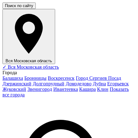
Поиск по сайту
Вся Московская область
✓
Вся Московская область
Города
Балашиха
Бронницы
Воскресенск
Город Сергиев Посад
Дзержинский
Долгопрудный
Домодедово
Дубна
Егорьевск
Жуковский
Звенигород
Ивантеевка
Кашира
Клин
Показать
все города