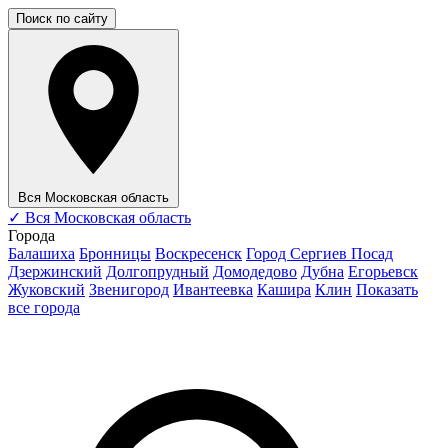
Поиск по сайту
Вся Московская область
✓
Вся Московская область
Города
Балашиха
Бронницы
Воскресенск
Город Сергиев Посад
Дзержинский
Долгопрудный
Домодедово
Дубна
Егорьевск
Жуковский
Звенигород
Ивантеевка
Кашира
Клин
Показать
все города