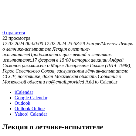
0 нравится
22
просмотра
17.02.2024 00:00:00
17.02.2024 23:58:59
Europe/Moscow
Лекция
о летчике-испытателе
Лекция о летчике-
испытателеПродолжается цикл лекций о летчиках-
испытателях.17 февраля в 15:00 историк авиации Андрей
Симонов расскажет о Марке Лазаревиче Галлае (1914–1998),
Герое Советского Союза, заслуженном лётчик-испытателе
СССР, полковнике, докт
Московская область
События в
Московской области
no@email.provided
Add to Calendar
iCalendar
Google Calendar
Outlook
Outlook Online
Yahoo! Calendar
Лекция о летчике-испытателе