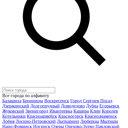
Все города по алфавиту
Балашиха
Бронницы
Воскресенск
Город Сергиев Посад
Дзержинский
Долгопрудный
Домодедово
Дубна
Егорьевск
Жуковский
Звенигород
Ивантеевка
Кашира
Клин
Королев
Котельники
Красноармейск
Красногорск
Краснознаменск
Лобня
Лосино-Петровский
Лыткарино
Люберцы
Мытищи
Наро-Фоминск
Ногинск
Озеры
Орехово-Зуево
Павловский