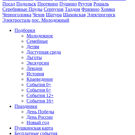
Посад
Подольск
Протвино
Пущино
Реутов
Рошаль
Серебряные Пруды
Серпухов
Талдом
Фрязино
Химки
Черноголовка
Чехов
Шатура
Шаховская
Электрогорск
Электросталь
пос. Молодежный
Подборки
Молодежное
Семейные
Детям
Доступная среда
Льготы
Экскурсии
Лекции
История
Краеведение
События 0+
События 6+
События 12+
События 16+
Праздники
День Победы
День России
Новый год
Пушкинская карта
Бесплатные события