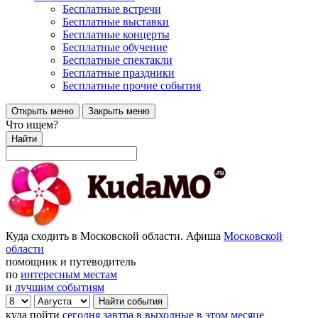
Бесплатные встречи
Бесплатные выставки
Бесплатные концерты
Бесплатные обучение
Бесплатные спектакли
Бесплатные праздники
Бесплатные прочие события
Открыть меню
Закрыть меню
Что ищем?
Найти
Куда сходить в Московской области. Афиша
Московской
области
помощник и путеводитель
по
интересным местам
и
лучшим событиям
куда пойти
сегодня
завтра
в выходные
в этом месяце