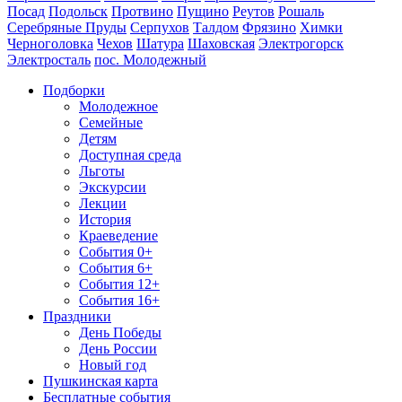
Посад
Подольск
Протвино
Пущино
Реутов
Рошаль
Серебряные Пруды
Серпухов
Талдом
Фрязино
Химки
Черноголовка
Чехов
Шатура
Шаховская
Электрогорск
Электросталь
пос. Молодежный
Подборки
Молодежное
Семейные
Детям
Доступная среда
Льготы
Экскурсии
Лекции
История
Краеведение
События 0+
События 6+
События 12+
События 16+
Праздники
День Победы
День России
Новый год
Пушкинская карта
Бесплатные события