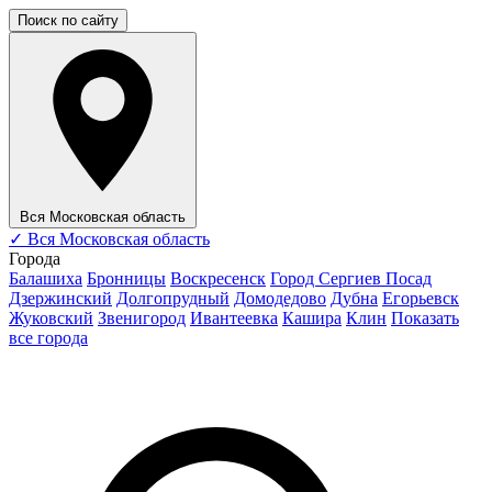
Поиск по сайту
Вся Московская область
✓
Вся Московская область
Города
Балашиха
Бронницы
Воскресенск
Город Сергиев Посад
Дзержинский
Долгопрудный
Домодедово
Дубна
Егорьевск
Жуковский
Звенигород
Ивантеевка
Кашира
Клин
Показать
все города