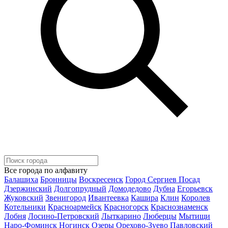
Все города по алфавиту
Балашиха
Бронницы
Воскресенск
Город Сергиев Посад
Дзержинский
Долгопрудный
Домодедово
Дубна
Егорьевск
Жуковский
Звенигород
Ивантеевка
Кашира
Клин
Королев
Котельники
Красноармейск
Красногорск
Краснознаменск
Лобня
Лосино-Петровский
Лыткарино
Люберцы
Мытищи
Наро-Фоминск
Ногинск
Озеры
Орехово-Зуево
Павловский