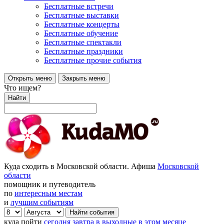
Бесплатные встречи
Бесплатные выставки
Бесплатные концерты
Бесплатные обучение
Бесплатные спектакли
Бесплатные праздники
Бесплатные прочие события
Открыть меню
Закрыть меню
Что ищем?
Найти
Куда сходить в Московской области. Афиша
Московской
области
помощник и путеводитель
по
интересным местам
и
лучшим событиям
куда пойти
сегодня
завтра
в выходные
в этом месяце