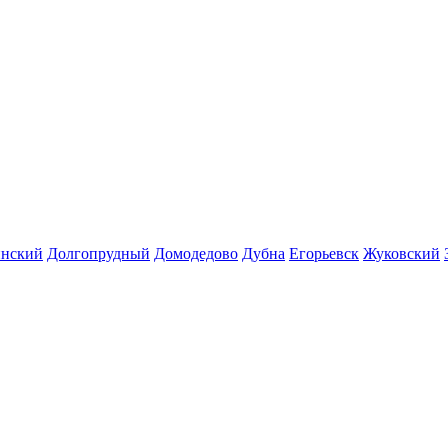
инский
Долгопрудный
Домодедово
Дубна
Егорьевск
Жуковский