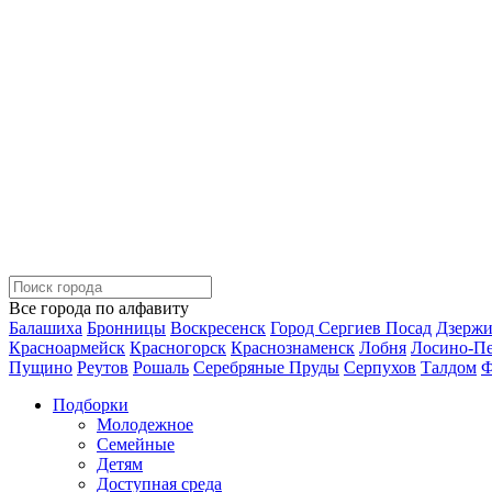
Все города по алфавиту
Балашиха
Бронницы
Воскресенск
Город Сергиев Посад
Дзерж
Красноармейск
Красногорск
Краснознаменск
Лобня
Лосино-П
Пущино
Реутов
Рошаль
Серебряные Пруды
Серпухов
Талдом
Ф
Подборки
Молодежное
Семейные
Детям
Доступная среда