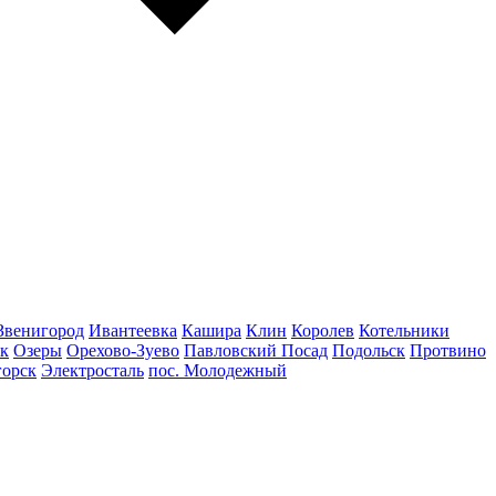
Звенигород
Ивантеевка
Кашира
Клин
Королев
Котельники
к
Озеры
Орехово-Зуево
Павловский Посад
Подольск
Протвино
горск
Электросталь
пос. Молодежный