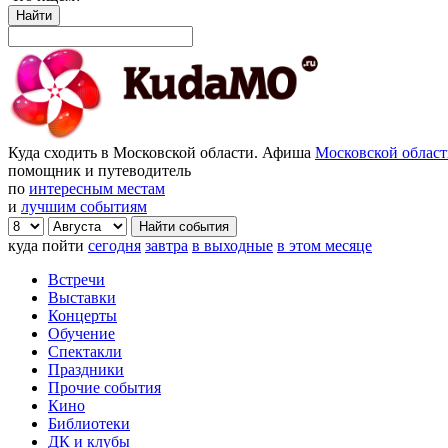
Найти
Куда сходить в Московской области. Афиша
Московской облас
помощник и путеводитель
по
интересным местам
и
лучшим событиям
куда пойти
сегодня
завтра
в выходные
в этом месяце
Встречи
Выставки
Концерты
Обучение
Спектакли
Праздники
Прочие события
Кино
Библиотеки
ДК и клубы