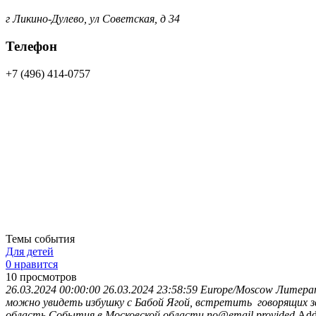
г Ликино-Дулево, ул Советская, д 34
Телефон
+7 (496) 414-0757
Темы события
Для детей
0 нравится
10
просмотров
26.03.2024 00:00:00
26.03.2024 23:58:59
Europe/Moscow
Литерат
можно увидеть избушку с Бабой Ягой, встретить говорящих зв
область
События в Московской области
no@email.provided
Add