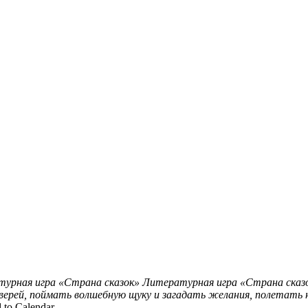
урная игра «Страна сказок»
Литературная игра «Страна сказок
ерей, поймать волшебную щуку и загадать желания, полетать н
 to Calendar