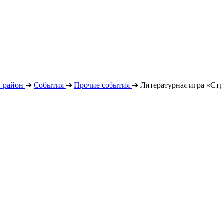
й район
➔
События
➔
Прочие события
➔
Литературная игра «Ст