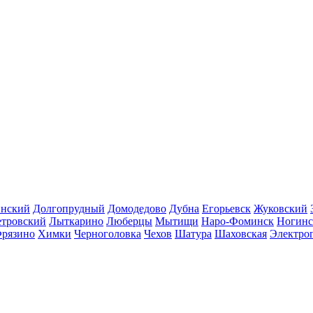
инский
Долгопрудный
Домодедово
Дубна
Егорьевск
Жуковский
етровский
Лыткарино
Люберцы
Мытищи
Наро-Фоминск
Ногинс
рязино
Химки
Черноголовка
Чехов
Шатура
Шаховская
Электро