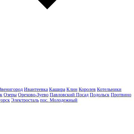
Звенигород
Ивантеевка
Кашира
Клин
Королев
Котельники
к
Озеры
Орехово-Зуево
Павловский Посад
Подольск
Протвино
горск
Электросталь
пос. Молодежный