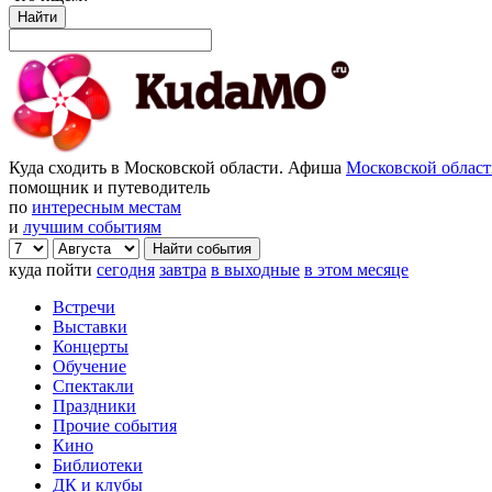
Найти
Куда сходить в Московской области. Афиша
Московской облас
помощник и путеводитель
по
интересным местам
и
лучшим событиям
куда пойти
сегодня
завтра
в выходные
в этом месяце
Встречи
Выставки
Концерты
Обучение
Спектакли
Праздники
Прочие события
Кино
Библиотеки
ДК и клубы