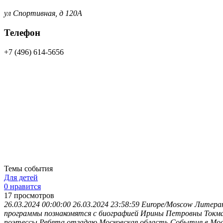
ул Спортивная, д 120А
Телефон
+7 (496) 614-5656
Темы события
Для детей
0 нравится
17
просмотров
26.03.2024 00:00:00
26.03.2024 23:58:59
Europe/Moscow
Литерат
программы познакомятся с биографией Ирины Петровны Токмако
поэтессы.Ребята отгадаю
Московская область
События в Мос