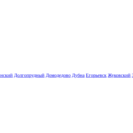
инский
Долгопрудный
Домодедово
Дубна
Егорьевск
Жуковский