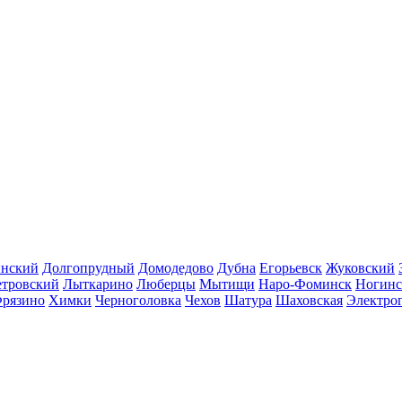
инский
Долгопрудный
Домодедово
Дубна
Егорьевск
Жуковский
етровский
Лыткарино
Люберцы
Мытищи
Наро-Фоминск
Ногинс
рязино
Химки
Черноголовка
Чехов
Шатура
Шаховская
Электро