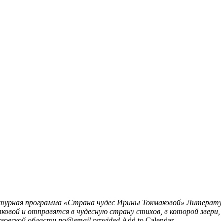
урная программа «Страна чудес Ирины Токмаковой»
Литерату
вой и отправятся в чудесную страну стихов, в которой звери,
ковской области
no@email.provided
Add to Calendar