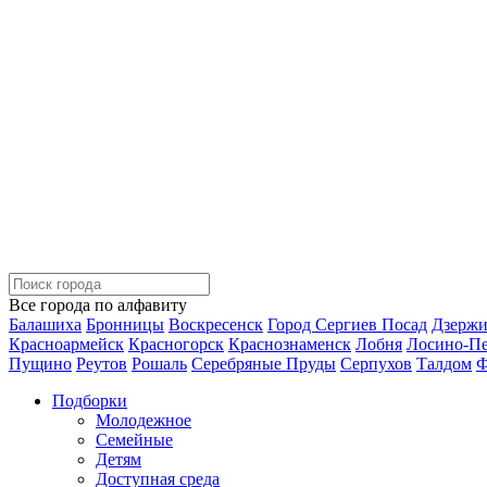
Все города по алфавиту
Балашиха
Бронницы
Воскресенск
Город Сергиев Посад
Дзерж
Красноармейск
Красногорск
Краснознаменск
Лобня
Лосино-П
Пущино
Реутов
Рошаль
Серебряные Пруды
Серпухов
Талдом
Ф
Подборки
Молодежное
Семейные
Детям
Доступная среда