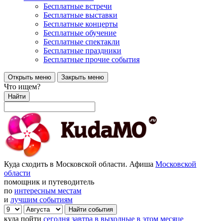
Бесплатные встречи
Бесплатные выставки
Бесплатные концерты
Бесплатные обучение
Бесплатные спектакли
Бесплатные праздники
Бесплатные прочие события
Открыть меню
Закрыть меню
Что ищем?
Найти
Куда сходить в Московской области. Афиша
Московской
области
помощник и путеводитель
по
интересным местам
и
лучшим событиям
куда пойти
сегодня
завтра
в выходные
в этом месяце