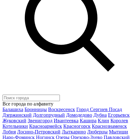
Все города по алфавиту
Балашиха
Бронницы
Воскресенск
Город Сергиев Посад
Дзержинский
Долгопрудный
Домодедово
Дубна
Егорьевск
Жуковский
Звенигород
Ивантеевка
Кашира
Клин
Королев
Котельники
Красноармейск
Красногорск
Краснознаменск
Лобня
Лосино-Петровский
Лыткарино
Люберцы
Мытищи
Наро-Фоминск
Ногинск
Озеры
Орехово-Зуево
Павловский