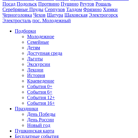
Посад
Подольск
Протвино
Пущино
Реутов
Рошаль
Серебряные Пруды
Серпухов
Талдом
Фрязино
Химки
Черноголовка
Чехов
Шатура
Шаховская
Электрогорск
Электросталь
пос. Молодежный
Подборки
Молодежное
Семейные
Детям
Доступная среда
Льготы
Экскурсии
Лекции
История
Краеведение
События 0+
События 6+
События 12+
События 16+
Праздники
День Победы
День России
Новый год
Пушкинская карта
Бесплатные события