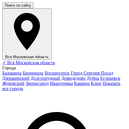
Поиск по сайту
Вся Московская область
✓
Вся Московская область
Города
Балашиха
Бронницы
Воскресенск
Город Сергиев Посад
Дзержинский
Долгопрудный
Домодедово
Дубна
Егорьевск
Жуковский
Звенигород
Ивантеевка
Кашира
Клин
Показать
все города