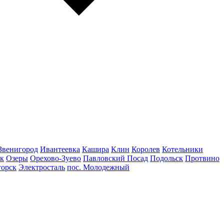
Звенигород
Ивантеевка
Кашира
Клин
Королев
Котельники
к
Озеры
Орехово-Зуево
Павловский Посад
Подольск
Протвино
горск
Электросталь
пос. Молодежный