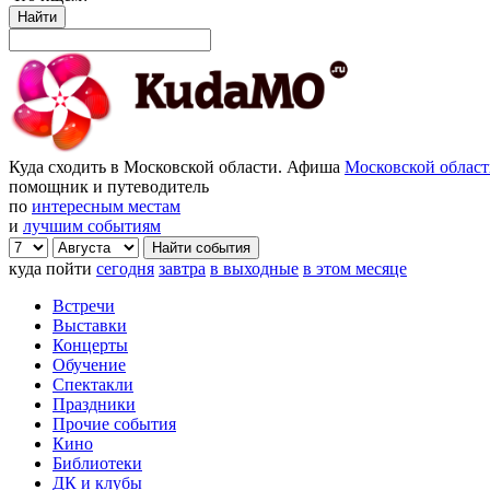
Найти
Куда сходить в Московской области. Афиша
Московской облас
помощник и путеводитель
по
интересным местам
и
лучшим событиям
куда пойти
сегодня
завтра
в выходные
в этом месяце
Встречи
Выставки
Концерты
Обучение
Спектакли
Праздники
Прочие события
Кино
Библиотеки
ДК и клубы