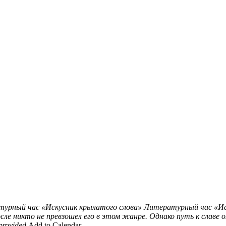
урный час «Искусник крылатого слова»
Литературный час «Ис
после никто не превзошел его в этом жанре. Однако путь к слав
provided
Add to Calendar