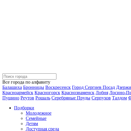
Все города по алфавиту
Балашиха
Бронницы
Воскресенск
Город Сергиев Посад
Дзерж
Красноармейск
Красногорск
Краснознаменск
Лобня
Лосино-П
Пущино
Реутов
Рошаль
Серебряные Пруды
Серпухов
Талдом
Ф
Подборки
Молодежное
Семейные
Детям
Доступная среда