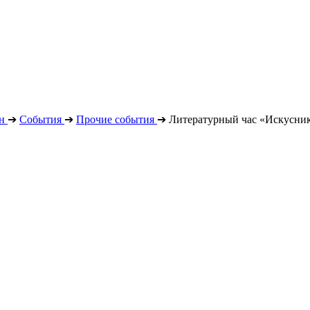
н
➔
События
➔
Прочие события
➔
Литературный час «Искусник