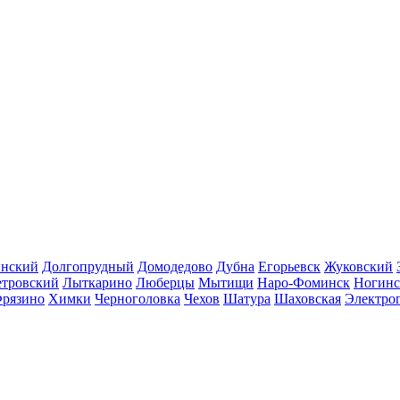
инский
Долгопрудный
Домодедово
Дубна
Егорьевск
Жуковский
етровский
Лыткарино
Люберцы
Мытищи
Наро-Фоминск
Ногинс
рязино
Химки
Черноголовка
Чехов
Шатура
Шаховская
Электро