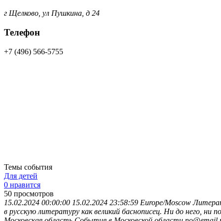
г Щелково, ул Пушкина, д 24
Телефон
+7 (496) 566-5755
Темы события
Для детей
0 нравится
50
просмотров
15.02.2024 00:00:00
15.02.2024 23:58:59
Europe/Moscow
Литерат
в русскую литературу как великий баснописец. Ни до него, ни 
Московская область
События в Московской области
no@email.