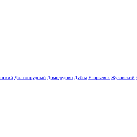
инский
Долгопрудный
Домодедово
Дубна
Егорьевск
Жуковский