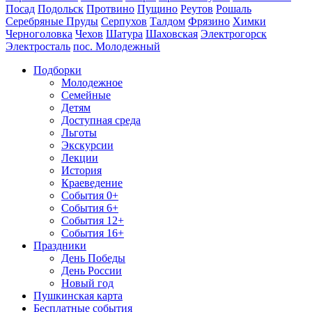
Посад
Подольск
Протвино
Пущино
Реутов
Рошаль
Серебряные Пруды
Серпухов
Талдом
Фрязино
Химки
Черноголовка
Чехов
Шатура
Шаховская
Электрогорск
Электросталь
пос. Молодежный
Подборки
Молодежное
Семейные
Детям
Доступная среда
Льготы
Экскурсии
Лекции
История
Краеведение
События 0+
События 6+
События 12+
События 16+
Праздники
День Победы
День России
Новый год
Пушкинская карта
Бесплатные события