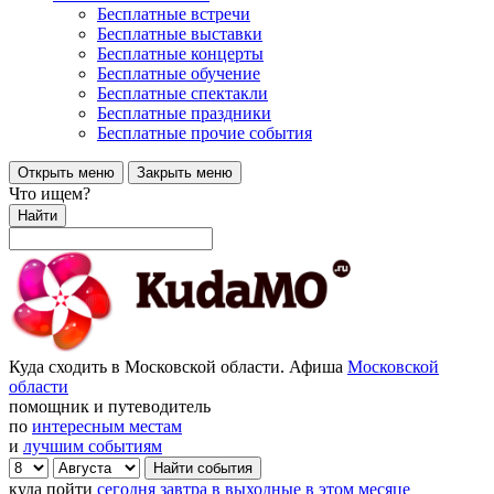
Бесплатные встречи
Бесплатные выставки
Бесплатные концерты
Бесплатные обучение
Бесплатные спектакли
Бесплатные праздники
Бесплатные прочие события
Открыть меню
Закрыть меню
Что ищем?
Найти
Куда сходить в Московской области. Афиша
Московской
области
помощник и путеводитель
по
интересным местам
и
лучшим событиям
куда пойти
сегодня
завтра
в выходные
в этом месяце