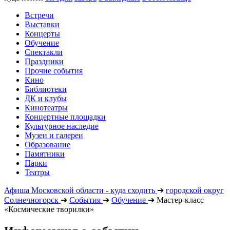
Встречи
Выставки
Концерты
Обучение
Спектакли
Праздники
Прочие события
Кино
Библиотеки
ДК и клубы
Кинотеатры
Концертные площадки
Культурное наследие
Музеи и галереи
Образование
Памятники
Парки
Театры
Афиша Московской области - куда сходить
➔
городской округ
Солнечногорск
➔
События
➔
Обучение
➔
Мастер-класс
«Космические творилки»