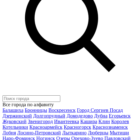
Все города по алфавиту
Балашиха
Бронницы
Воскресенск
Город Сергиев Посад
Дзержинский
Долгопрудный
Домодедово
Дубна
Егорьевск
Жуковский
Звенигород
Ивантеевка
Кашира
Клин
Королев
Котельники
Красноармейск
Красногорск
Краснознаменск
Лобня
Лосино-Петровский
Лыткарино
Люберцы
Мытищи
Наро-Фоминск
Ногинск
Озеры
Орехово-Зуево
Павловский