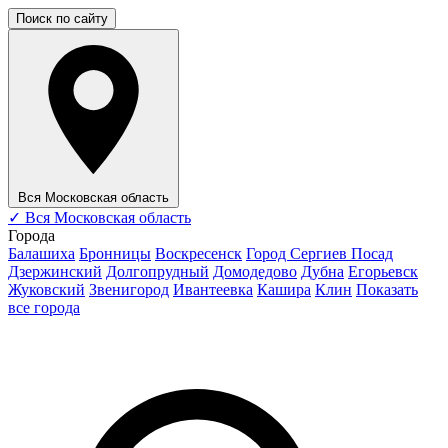
Поиск по сайту
Вся Московская область
✓
Вся Московская область
Города
Балашиха
Бронницы
Воскресенск
Город Сергиев Посад
Дзержинский
Долгопрудный
Домодедово
Дубна
Егорьевск
Жуковский
Звенигород
Ивантеевка
Кашира
Клин
Показать
все города