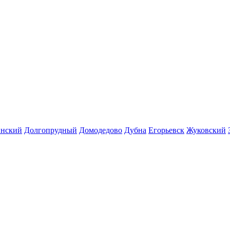
инский
Долгопрудный
Домодедово
Дубна
Егорьевск
Жуковский