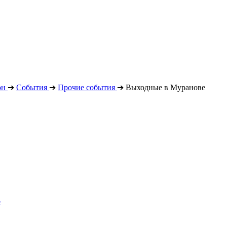
он
➔
События
➔
Прочие события
➔
Выходные в Муранове
»