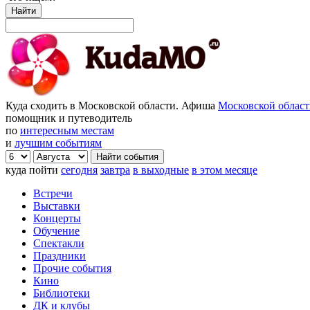
Найти
Куда сходить в Московской области. Афиша
Московской облас
помощник и путеводитель
по
интересным местам
и
лучшим событиям
куда пойти
сегодня
завтра
в выходные
в этом месяце
Встречи
Выставки
Концерты
Обучение
Спектакли
Праздники
Прочие события
Кино
Библиотеки
ДК и клубы