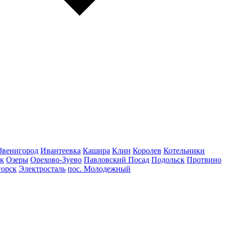
Звенигород
Ивантеевка
Кашира
Клин
Королев
Котельники
к
Озеры
Орехово-Зуево
Павловский Посад
Подольск
Протвино
горск
Электросталь
пос. Молодежный