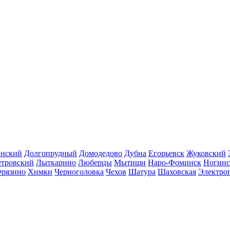
инский
Долгопрудный
Домодедово
Дубна
Егорьевск
Жуковский
етровский
Лыткарино
Люберцы
Мытищи
Наро-Фоминск
Ногинс
рязино
Химки
Черноголовка
Чехов
Шатура
Шаховская
Электро