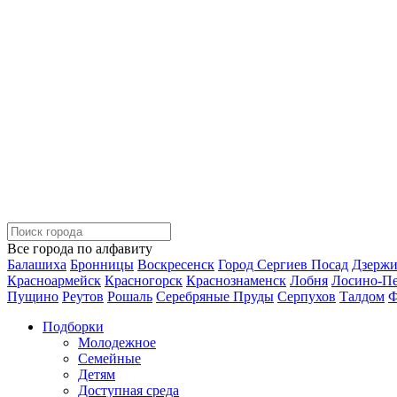
Все города по алфавиту
Балашиха
Бронницы
Воскресенск
Город Сергиев Посад
Дзерж
Красноармейск
Красногорск
Краснознаменск
Лобня
Лосино-П
Пущино
Реутов
Рошаль
Серебряные Пруды
Серпухов
Талдом
Ф
Подборки
Молодежное
Семейные
Детям
Доступная среда