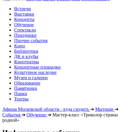
Встречи
Выставки
Концерты
Обучение
Спектакли
Праздники
Прочие события
Кино
Библиотеки
ДК и клубы
Кинотеатры
Концертные площадки
Культурное наследие
Музеи и галереи
Образование
Памятники
Парки
Театры
Афиша Московской области - куда сходить
➔
Мытищи
➔
События
➔
Обучение
➔
Мастер-класс «Триколор страны
родной»