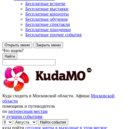
Бесплатные встречи
Бесплатные выставки
Бесплатные концерты
Бесплатные обучение
Бесплатные спектакли
Бесплатные праздники
Бесплатные прочие события
Открыть меню
Закрыть меню
Что ищем?
Найти
Куда сходить в Московской области. Афиша
Московской
области
помощник и путеводитель
по
интересным местам
и
лучшим событиям
куда пойти
сегодня
завтра
в выходные
в этом месяце