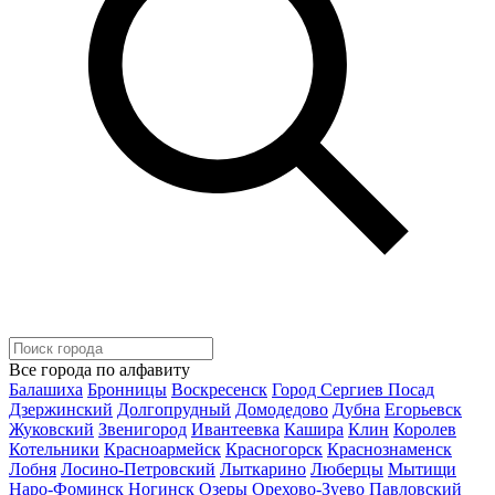
Все города по алфавиту
Балашиха
Бронницы
Воскресенск
Город Сергиев Посад
Дзержинский
Долгопрудный
Домодедово
Дубна
Егорьевск
Жуковский
Звенигород
Ивантеевка
Кашира
Клин
Королев
Котельники
Красноармейск
Красногорск
Краснознаменск
Лобня
Лосино-Петровский
Лыткарино
Люберцы
Мытищи
Наро-Фоминск
Ногинск
Озеры
Орехово-Зуево
Павловский