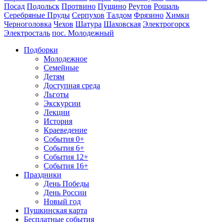
Посад
Подольск
Протвино
Пущино
Реутов
Рошаль
Серебряные Пруды
Серпухов
Талдом
Фрязино
Химки
Черноголовка
Чехов
Шатура
Шаховская
Электрогорск
Электросталь
пос. Молодежный
Подборки
Молодежное
Семейные
Детям
Доступная среда
Льготы
Экскурсии
Лекции
История
Краеведение
События 0+
События 6+
События 12+
События 16+
Праздники
День Победы
День России
Новый год
Пушкинская карта
Бесплатные события