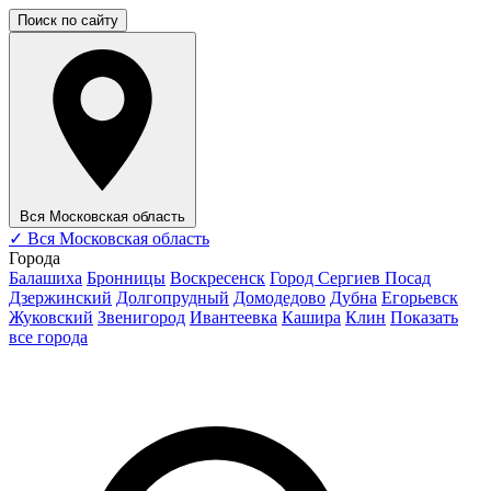
Поиск по сайту
Вся Московская область
✓
Вся Московская область
Города
Балашиха
Бронницы
Воскресенск
Город Сергиев Посад
Дзержинский
Долгопрудный
Домодедово
Дубна
Егорьевск
Жуковский
Звенигород
Ивантеевка
Кашира
Клин
Показать
все города