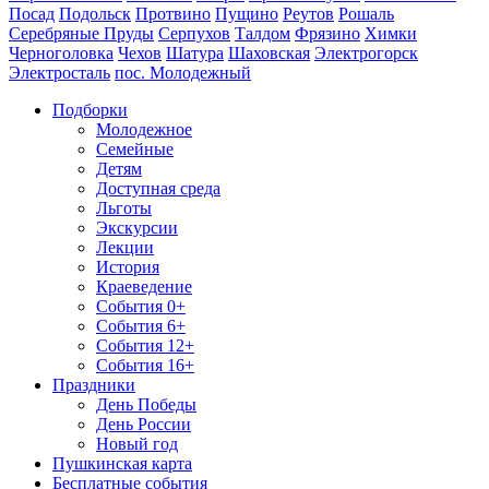
Посад
Подольск
Протвино
Пущино
Реутов
Рошаль
Серебряные Пруды
Серпухов
Талдом
Фрязино
Химки
Черноголовка
Чехов
Шатура
Шаховская
Электрогорск
Электросталь
пос. Молодежный
Подборки
Молодежное
Семейные
Детям
Доступная среда
Льготы
Экскурсии
Лекции
История
Краеведение
События 0+
События 6+
События 12+
События 16+
Праздники
День Победы
День России
Новый год
Пушкинская карта
Бесплатные события