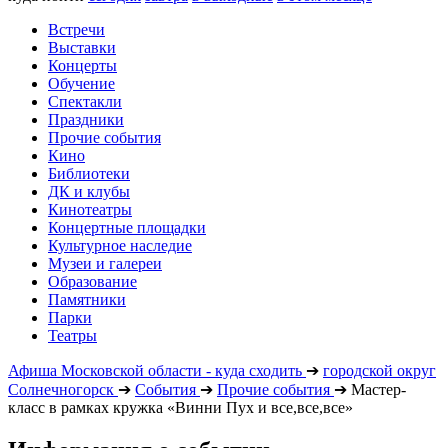
Встречи
Выставки
Концерты
Обучение
Спектакли
Праздники
Прочие события
Кино
Библиотеки
ДК и клубы
Кинотеатры
Концертные площадки
Культурное наследие
Музеи и галереи
Образование
Памятники
Парки
Театры
Афиша Московской области - куда сходить
➔
городской округ
Солнечногорск
➔
События
➔
Прочие события
➔
Мастер-
класс в рамках кружка «Винни Пух и все,все,все»