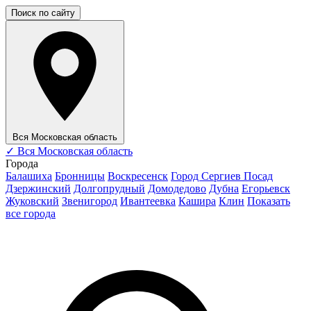
Поиск по сайту
Вся Московская область
✓
Вся Московская область
Города
Балашиха
Бронницы
Воскресенск
Город Сергиев Посад
Дзержинский
Долгопрудный
Домодедово
Дубна
Егорьевск
Жуковский
Звенигород
Ивантеевка
Кашира
Клин
Показать
все города