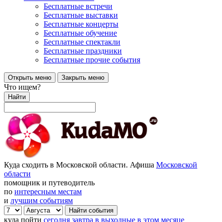
Бесплатные встречи
Бесплатные выставки
Бесплатные концерты
Бесплатные обучение
Бесплатные спектакли
Бесплатные праздники
Бесплатные прочие события
Открыть меню
Закрыть меню
Что ищем?
Найти
Куда сходить в Московской области. Афиша
Московской
области
помощник и путеводитель
по
интересным местам
и
лучшим событиям
куда пойти
сегодня
завтра
в выходные
в этом месяце