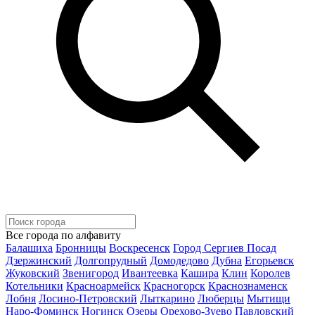
Все города по алфавиту
Балашиха
Бронницы
Воскресенск
Город Сергиев Посад
Дзержинский
Долгопрудный
Домодедово
Дубна
Егорьевск
Жуковский
Звенигород
Ивантеевка
Кашира
Клин
Королев
Котельники
Красноармейск
Красногорск
Краснознаменск
Лобня
Лосино-Петровский
Лыткарино
Люберцы
Мытищи
Наро-Фоминск
Ногинск
Озеры
Орехово-Зуево
Павловский